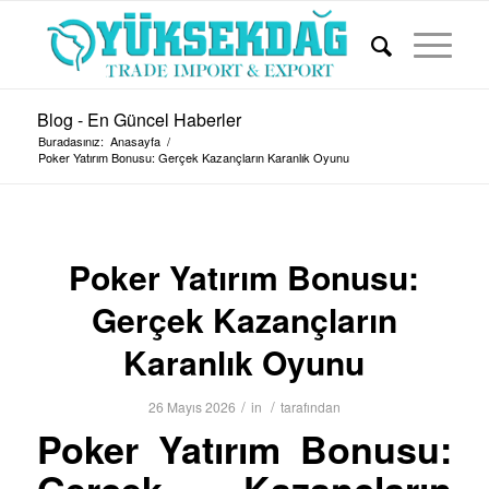
Blog - En Güncel Haberler
Buradasınız:
Anasayfa
/
Poker Yatırım Bonusu: Gerçek Kazançların Karanlık Oyunu
Poker Yatırım Bonusu:
Gerçek Kazançların
Karanlık Oyunu
/
/
26 Mayıs 2026
in
tarafından
Poker Yatırım Bonusu: