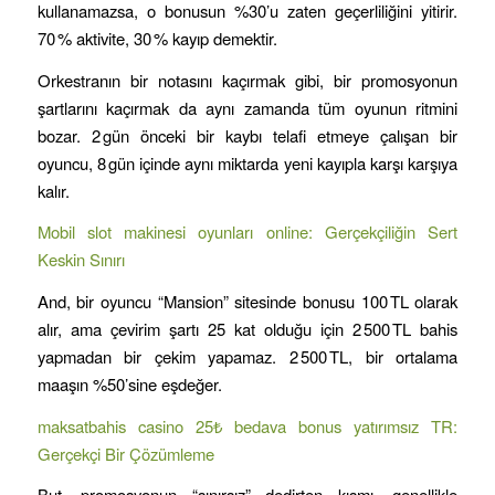
kullanamazsa, o bonusun %30’u zaten geçerliliğini yitirir.
70 % aktivite, 30 % kayıp demektir.
Orkestranın bir notasını kaçırmak gibi, bir promosyonun
şartlarını kaçırmak da aynı zamanda tüm oyunun ritmini
bozar. 2 gün önceki bir kaybı telafi etmeye çalışan bir
oyuncu, 8 gün içinde aynı miktarda yeni kayıpla karşı karşıya
kalır.
Mobil slot makinesi oyunları online: Gerçekçiliğin Sert
Keskin Sınırı
And, bir oyuncu “Mansion” sitesinde bonusu 100 TL olarak
alır, ama çevirim şartı 25 kat olduğu için 2 500 TL bahis
yapmadan bir çekim yapamaz. 2 500 TL, bir ortalama
maaşın %50’sine eşdeğer.
maksatbahis casino 25₺ bedava bonus yatırımsız TR:
Gerçekçi Bir Çözümleme
But, promosyonun “sınırsız” dedirten kısmı, genellikle