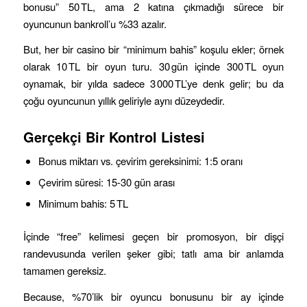
bonusu” 50 TL, ama 2 katına çıkmadığı sürece bir
oyuncunun bankroll’u %33 azalır.
But, her bir casino bir “minimum bahis” koşulu ekler; örnek
olarak 10 TL bir oyun turu. 30 gün içinde 300 TL oyun
oynamak, bir yılda sadece 3 000 TL’ye denk gelir; bu da
çoğu oyuncunun yıllık geliriyle aynı düzeydedir.
Gerçekçi Bir Kontrol Listesi
Bonus miktarı vs. çevirim gereksinimi: 1:5 oranı
Çevirim süresi: 15-30 gün arası
Minimum bahis: 5 TL
İçinde “free” kelimesi geçen bir promosyon, bir dişçi
randevusunda verilen şeker gibi; tatlı ama bir anlamda
tamamen gereksiz.
Because, %70’lik bir oyuncu bonusunu bir ay içinde