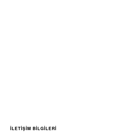
İLETİŞİM BİLGİLERİ