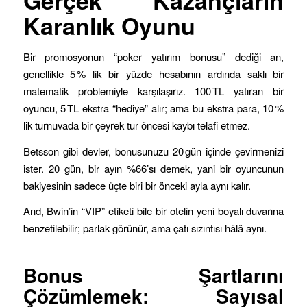
Gerçek Kazançların
Karanlık Oyunu
Bir promosyonun “poker yatırım bonusu” dediği an,
genellikle 5 % lik bir yüzde hesabının ardında saklı bir
matematik problemiyle karşılaşırız. 100 TL yatıran bir
oyuncu, 5 TL ekstra “hediye” alır; ama bu ekstra para, 10 %
lik turnuvada bir çeyrek tur öncesi kaybı telafi etmez.
Betsson gibi devler, bonusunuzu 20 gün içinde çevirmenizi
ister. 20 gün, bir ayın %66’sı demek, yani bir oyuncunun
bakiyesinin sadece üçte biri bir önceki ayla aynı kalır.
And, Bwin’in “VIP” etiketi bile bir otelin yeni boyalı duvarına
benzetilebilir; parlak görünür, ama çatı sızıntısı hâlâ aynı.
Bonus Şartlarını
Çözümlemek: Sayısal