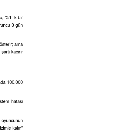
, %1’lik bir
yuncu 3 gün
.
österir; ama
artı kaçırır
amda 100.000
.
istem hatası
e, oyuncunun
izimle kalın”