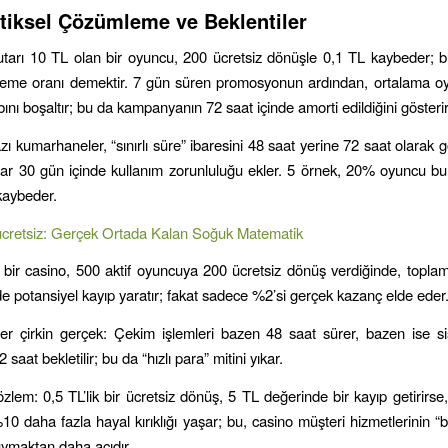
iksel Çözümleme ve Beklentiler
utarı 10 TL olan bir oyuncu, 200 ücretsiz dönüşle 0,1 TL kaybeder; bu
kleme oranı demektir. 7 gün süren promosyonun ardından, ortalama o
ını boşaltır; bu da kampanyanın 72 saat içinde amorti edildiğini gösterir
ı kumarhaneler, “sınırlı süre” ibaresini 48 saat yerine 72 saat olarak g
lar 30 gün içinde kullanım zorunluluğu ekler. 5 örnek, 20% oyuncu bu ş
kaybeder.
 ücretsiz: Gerçek Ortada Kalan Soğuk Matematik
i bir casino, 500 aktif oyuncuya 200 ücretsiz dönüş verdiğinde, topl
e potansiyel kayıp yaratır; fakat sadece %2’si gerçek kazanç elde eder
er çirkin gerçek: Çekim işlemleri bazen 48 saat sürer, bazen ise s
saat bekletilir; bu da “hızlı para” mitini yıkar.
özlem: 0,5 TL’lik bir ücretsiz dönüş, 5 TL değerinde bir kayıp getirirs
%10 daha fazla hayal kırıklığı yaşar; bu, casino müşteri hizmetlerinin “b
uymaktan daha acıdır.