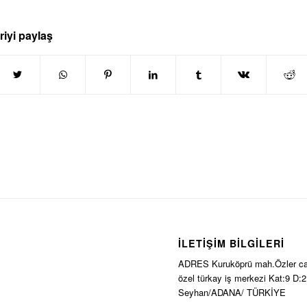
iyi paylaş
İLETİŞİM BİLGİLERİ
ADRES Kuruköprü mah.Özler c
özel türkay iş merkezi Kat:9 D:2
Seyhan/ADANA/ TÜRKİYE