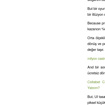
But bir oyu
bir illüzyon
Because pro
kazancın %0
Orta ölçekl
dönüş ve po
değer taşır.
milyon casi
And bir son
ücretsiz dö
Celtabet C
Yatırım?
But, UI tas
piksel küçük 