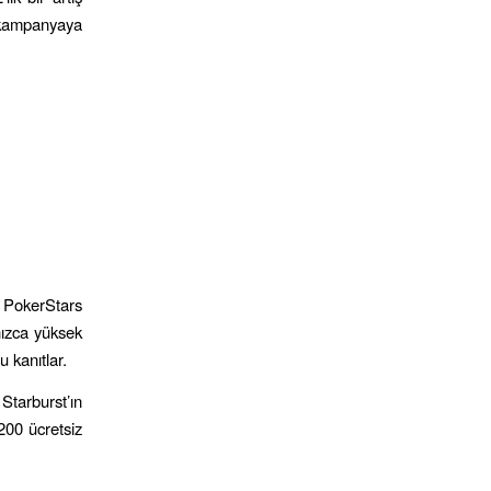
r kampanyaya
 PokerStars
nızca yüksek
 kanıtlar.
 Starburst’ın
“200 ücretsiz