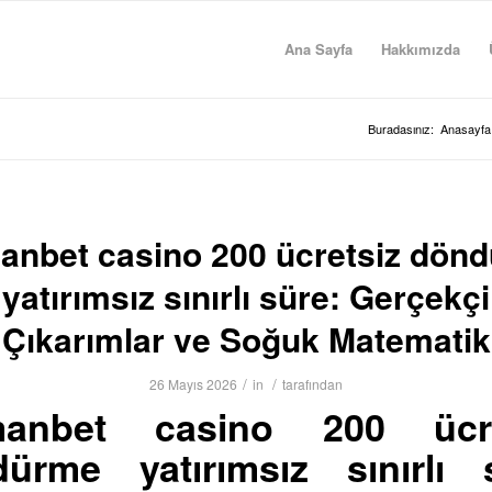
Ana Sayfa
Hakkımızda
Buradasınız:
Anasayfa
anbet casino 200 ücretsiz dön
yatırımsız sınırlı süre: Gerçekçi
Çıkarımlar ve Soğuk Matematik
/
/
26 Mayıs 2026
in
tarafından
manbet casino 200 ücre
ürme yatırımsız sınırlı 