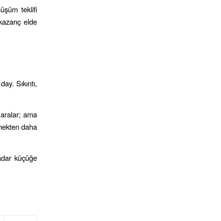
üşüm teklifi
 kazanç elde
day. Sıkıntı,
ı aralar; ama
lemekten daha
kadar küçüğe