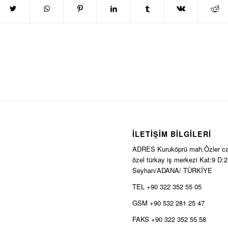
İLETİŞİM BİLGİLERİ
ADRES Kuruköprü mah.Özler c
özel türkay iş merkezi Kat:9 D:2
Seyhan/ADANA/ TÜRKİYE
TEL +90 322 352 55 05
GSM +90 532 281 25 47
FAKS +90 322 352 55 58