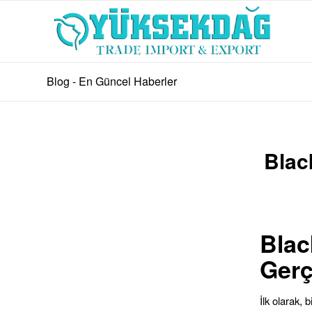
Blog - En Güncel Haberler
Blac
Blac
Gerç
İlk olarak,