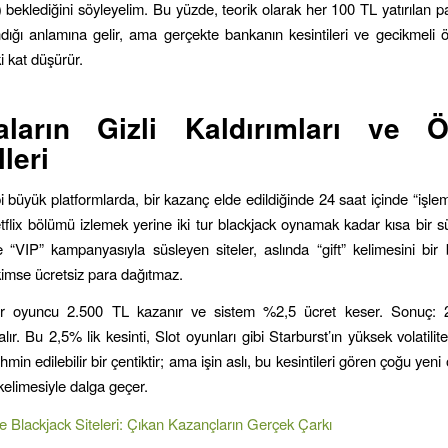
 beklediğini söyleyelim. Bu yüzde, teorik olarak her 100 TL yatırılan pa
ndığı anlamına gelir, ama gerçekte bankanın kesintileri ve gecikmeli
ki kat düşürür.
aların Gizli Kaldırımları ve 
leri
 büyük platformlarda, bir kazanç elde edildiğinde 24 saat içinde “işlem
etflix bölümü izlemek yerine iki tur blackjack oynamak kadar kısa bir s
 “VIP” kampanyasıyla süsleyen siteler, aslında “gift” kelimesini bir
 kimse ücretsiz para dağıtmaz.
ir oyuncu 2.500 TL kazanır ve sistem %2,5 ücret keser. Sonuç: 
lır. Bu 2,5% lik kesinti, Slot oyunları gibi Starburst’ın yüksek volatilit
min edilebilir bir çentiktir; ama işin aslı, bu kesintileri gören çoğu yen
elimesiyle dalga geçer.
ite Blackjack Siteleri: Çıkan Kazançların Gerçek Çarkı