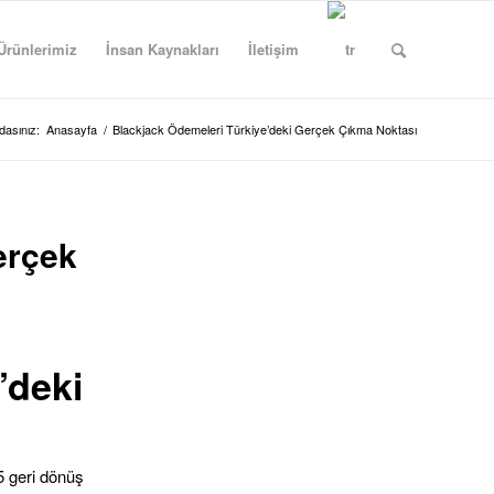
Ürünlerimiz
İnsan Kaynakları
İletişim
dasınız:
Anasayfa
/
Blackjack Ödemeleri Türkiye’deki Gerçek Çıkma Noktası
erçek
’deki
5 geri dönüş