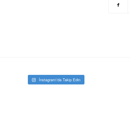
İnstagram\'da Takip Edin