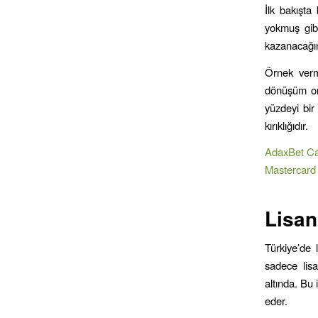
İlk bakışta
yokmuş gibi
kazanacağın
Örnek verm
dönüşüm ora
yüzdeyi bir
kırıklığıdır.
AdaxBet Ca
Mastercard 
Lisan
Türkiye’de 
sadece lisa
altında. Bu 
eder.