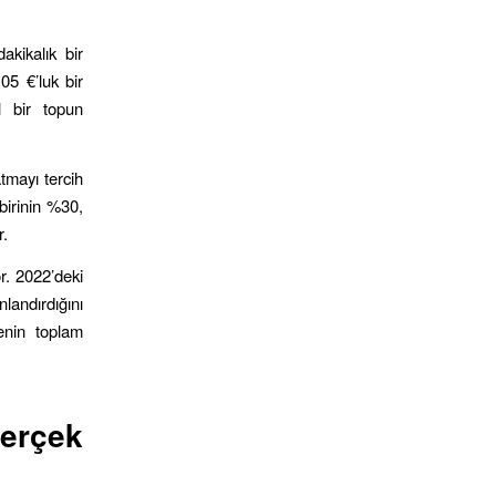
akikalık bir
05 €’luk bir
el bir topun
tmayı tercih
, birinin %30,
r.
r. 2022’deki
nlandırdığını
enin toplam
erçek