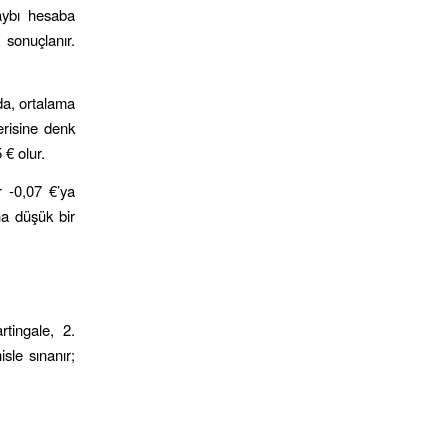
aybı hesaba
 sonuçlanır.
rda, ortalama
erisine denk
 € olur.
 -0,07 €’ya
ha düşük bir
rtingale, 2.
sle sınanır;