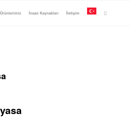
Ürünlerimiz
İnsan Kaynakları
İletişim
sa
iyasa