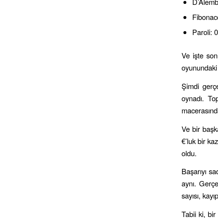
D’Alembe
Fibonacc
Paroli: 
Ve işte son
oyunundaki 
Şimdi gerçe
oynadı. To
macerasında
Ve bir başk
€’luk bir ka
oldu.
Başarıyı sa
aynı. Gerçe
sayısı, kayıp
Tabii ki, bi