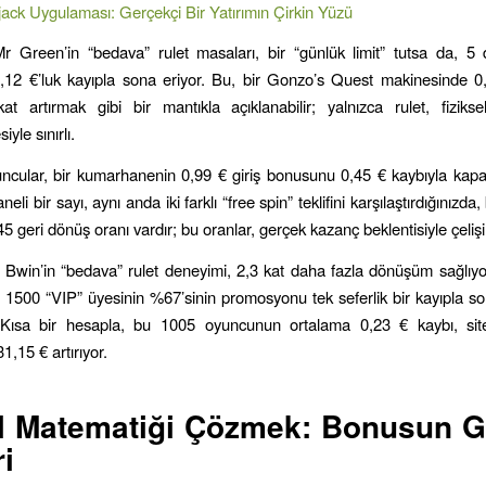
jack Uygulaması: Gerçekçi Bir Yatırımın Çirkin Yüzü
 Green’in “bedava” rulet masaları, bir “günlük limit” tutsa da, 5 d
12 €’luk kayıpla sona eriyor. Bu, bir Gonzo’s Quest makinesinde 0,
t artırmak gibi bir mantıkla açıklanabilir; yalnızca rulet, fiziks
yle sınırlı.
ncular, bir kumarhanenin 0,99 € giriş bonusunu 0,45 € kaybıyla kapa
neli bir sayı, aynı anda iki farklı “free spin” teklifini karşılaştırdığınızda
5 geri dönüş oranı vardır; bu oranlar, gerçek kazanç beklentisiyle çelişi
Bwin’in “bedava” rulet deneyimi, 2,3 kat daha fazla dönüşüm sağlıyo
i, 1500 “VIP” üyesinin %67’sinin promosyonu tek seferlik bir kayıpla so
. Kısa bir hesapla, bu 1005 oyuncunun ortalama 0,23 € kaybı, sit
1,15 € artırıyor.
l Matematiği Çözmek: Bonusun G
i