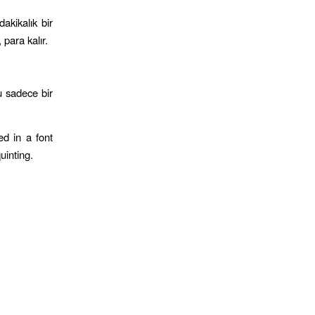
akikalık bir
 para kalır.
bu sadece bir
ed in a font
uinting.