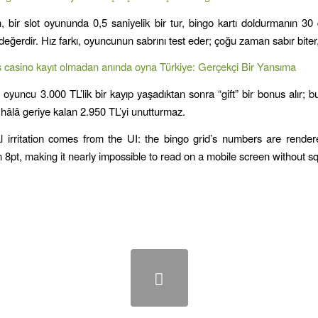
 bir slot oyununda 0,5 saniyelik bir tur, bingo kartı doldurmanın 30 d
eğerdir. Hız farkı, oyuncunun sabrını test eder; çoğu zaman sabır biter,
s casino kayıt olmadan anında oyna Türkiye: Gerçekçi Bir Yansıma
 oyuncu 3.000 TL’lik bir kayıp yaşadıktan sonra “gift” bir bonus alır; 
 hâlâ geriye kalan 2.950 TL’yi unutturmaz.
l irritation comes from the UI: the bingo grid’s numbers are render
n 8pt, making it nearly impossible to read on a mobile screen without sq