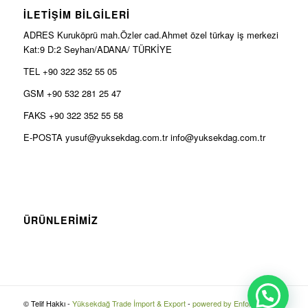
İLETİŞİM BİLGİLERİ
ADRES Kuruköprü mah.Özler cad.Ahmet özel türkay iş merkezi
Kat:9 D:2 Seyhan/ADANA/ TÜRKİYE
TEL +90 322 352 55 05
GSM +90 532 281 25 47
FAKS +90 322 352 55 58
E-POSTA yusuf@yuksekdag.com.tr info@yuksekdag.com.tr
ÜRÜNLERİMİZ
© Telif Hakkı -
Yüksekdağ Trade İmport & Export
-
powered by Enfold