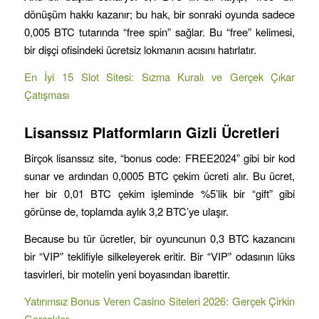
dönüşüm hakkı kazanır; bu hak, bir sonraki oyunda sadece
0,005 BTC tutarında “free spin” sağlar. Bu “free” kelimesi,
bir dişçi ofisindeki ücretsiz lokmanın acısını hatırlatır.
En İyi 15 Slot Sitesi: Sızma Kuralı ve Gerçek Çıkar
Çatışması
Lisanssız Platformların Gizli Ücretleri
Birçok lisanssız site, “bonus code: FREE2024” gibi bir kod
sunar ve ardından 0,0005 BTC çekim ücreti alır. Bu ücret,
her bir 0,01 BTC çekim işleminde %5’lik bir “gift” gibi
görünse de, toplamda aylık 3,2 BTC’ye ulaşır.
Because bu tür ücretler, bir oyuncunun 0,3 BTC kazancını
bir “VIP” teklifiyle silkeleyerek eritir. Bir “VIP” odasının lüks
tasvirleri, bir motelin yeni boyasından ibarettir.
Yatırımsız Bonus Veren Casino Siteleri 2026: Gerçek Çirkin
Gerçekler