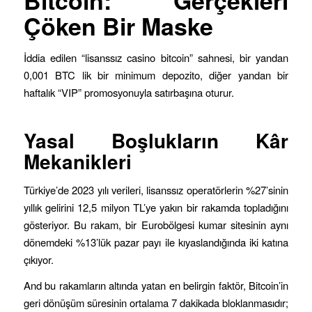
Bitcoin: Gerçekleri
Çöken Bir Maske
İddia edilen “lisanssız casino bitcoin” sahnesi, bir yandan
0,001 BTC lik bir minimum depozito, diğer yandan bir
haftalık “VIP” promosyonuyla satırbaşına oturur.
Yasal Boşlukların Kâr
Mekanikleri
Türkiye’de 2023 yılı verileri, lisanssız operatörlerin %27’sinin
yıllık gelirini 12,5 milyon TL’ye yakın bir rakamda topladığını
gösteriyor. Bu rakam, bir Eurobölgesi kumar sitesinin aynı
dönemdeki %13’lük pazar payı ile kıyaslandığında iki katına
çıkıyor.
And bu rakamların altında yatan en belirgin faktör, Bitcoin’in
geri dönüşüm süresinin ortalama 7 dakikada bloklanmasıdır;