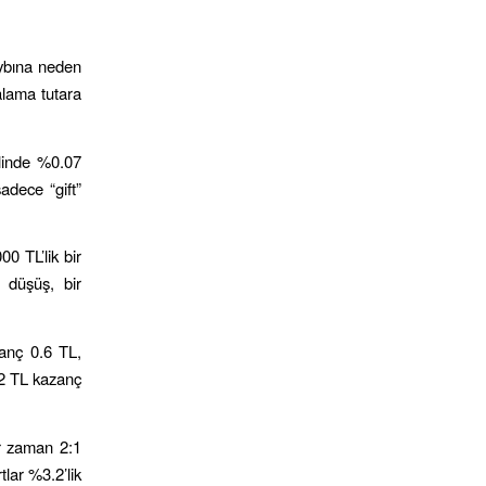
aybına neden
alama tutara
elinde %0.07
adece “gift”
0 TL’lik bir
 düşüş, bir
zanç 0.6 TL,
.2 TL kazanç
er zaman 2:1
lar %3.2’lik