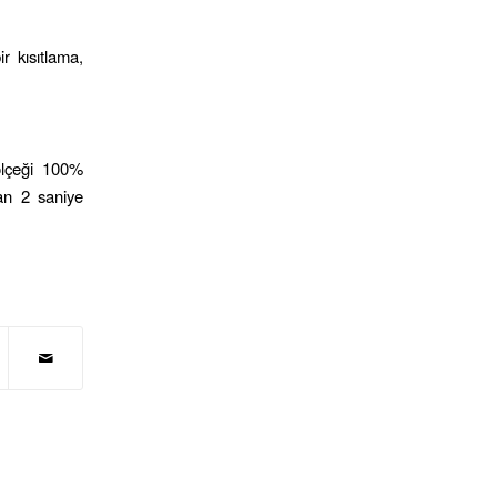
r kısıtlama,
ölçeği 100%
an 2 saniye