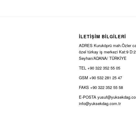
İLETİŞİM BİLGİLERİ
ADRES Kuruköprü mah.Özler c
özel türkay iş merkezi Kat:9 D:2
Seyhan/ADANA/ TÜRKİYE
TEL +90 322 352 55 05
GSM +90 532 281 25 47
FAKS +90 322 352 55 58
E-POSTA yusuf@yuksekdag.co
info@yuksekdag.com.tr