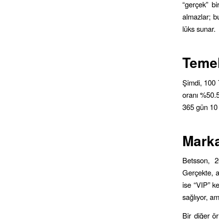
“gerçek” b
almazlar; bu
lüks sunar.
Temel
Şimdi, 100 
oranı %50.5;
365 gün 10 
Marka
Betsson, 2
Gerçekte, a
ise “VIP” ke
sağlıyor, a
Bir diğer ö