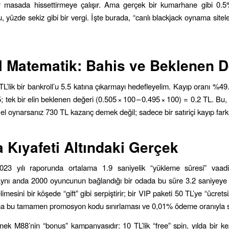
ir masada hissettirmeye çalışır. Ama gerçek bir kumarhane gibi 0.
, yüzde sekiz gibi bir vergi. İşte burada, “canlı blackjack oynama sitele
 Matematik: Bahis ve Beklenen 
TL’lik bir bankroll’u 5.5 katına çıkarmayı hedefleyelim. Kayıp oranı %4
 tek bir elin beklenen değeri (0.505 × 100 – 0.495 × 100) = 0.2 TL. Bu, b
el oynarsanız 730 TL kazanç demek değil; sadece bir satıriçi kayıp farkı
 Kıyafeti Altındaki Gerçek
023 yılı raporunda ortalama 1.9 saniyelik “yükleme süresi” vaadi
ynı anda 2000 oyuncunun bağlandığı bir odada bu süre 3.2 saniyeye 
limesini bir köşede “gift” gibi serpiştirir; bir VIP paketi 50 TL’ye “ücrets
ma bu tamamen promosyon kodu sınırlaması ve 0,01% ödeme oranıyla sın
rnek M88’nin “bonus” kampanyasıdır: 10 TL’lik “free” spin, yılda bir kez