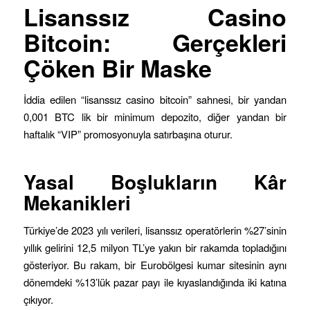
Lisanssız Casino
Bitcoin: Gerçekleri
Çöken Bir Maske
İddia edilen “lisanssız casino bitcoin” sahnesi, bir yandan
0,001 BTC lik bir minimum depozito, diğer yandan bir
haftalık “VIP” promosyonuyla satırbaşına oturur.
Yasal Boşlukların Kâr
Mekanikleri
Türkiye’de 2023 yılı verileri, lisanssız operatörlerin %27’sinin
yıllık gelirini 12,5 milyon TL’ye yakın bir rakamda topladığını
gösteriyor. Bu rakam, bir Eurobölgesi kumar sitesinin aynı
dönemdeki %13’lük pazar payı ile kıyaslandığında iki katına
çıkıyor.