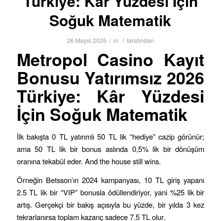
Türkiye: Kâr Yüzdesi İçin
Soğuk Matematik
/
/
26 Mayıs 2026
in
tarafından
Metropol Casino Kayıt
Bonusu Yatırımsız 2026
Türkiye: Kâr Yüzdesi
İçin Soğuk Matematik
İlk bakışta 0 TL yatırımlı 50 TL lik “hediye” cazip görünür;
ama 50 TL lik bir bonus aslında 0,5% lik bir dönüşüm
oranına tekabül eder. And the house still wins.
Örneğin Betsson’ın 2024 kampanyası, 10 TL giriş yapanı
2.5 TL lik bir “VIP” bonusla ödüllendiriyor, yani %25 lik bir
artış. Gerçekçi bir bakış açısıyla bu yüzde, bir yılda 3 kez
tekrarlanırsa toplam kazanç sadece 7.5 TL olur.