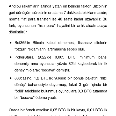
And bu rakamların altında yatan en belirgin faktör, Bitcoin’in
geri dönüşüm süresinin ortalama 7 dakikada bloklanmasıdır;
normal fiat para transferi ise 48 saate kadar uzayabilir. Bu
fark, oyuncunun “hızlı para” hayalini bir anlık aldatmacaya
dönüştürür.
Bet365’in Bitcoin kabul etmemesi, lisanssız sitelerin
“özgür” reklamlarını artırmasına sebep olur.
PokerStars, 2022’de 0,005 BTC minimum bahsi
denemiş, ama oyuncular yüzde 82’si kaybederek bir ilk
deneyim olarak “bedava” demiştir.
888casino, 1,2 BTC’lik yüksek bir bonus paketini “hızlı
dönüş” bahanesiyle duyurmuş, fakat 3 gün içinde bir
“ödül” talebinde bulunmuş oyunculara 0,3 BTC tutarında
bir “bedava” ödeme yaptı.
Orada bir örnek verelim: 0,05 BTC lik bir kayıp, 0,01 BTC lik