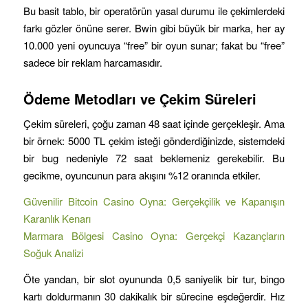
Bu basit tablo, bir operatörün yasal durumu ile çekimlerdeki
farkı gözler önüne serer. Bwin gibi büyük bir marka, her ay
10.000 yeni oyuncuya “free” bir oyun sunar; fakat bu “free”
sadece bir reklam harcamasıdır.
Ödeme Metodları ve Çekim Süreleri
Çekim süreleri, çoğu zaman 48 saat içinde gerçekleşir. Ama
bir örnek: 5000 TL çekim isteği gönderdiğinizde, sistemdeki
bir bug nedeniyle 72 saat beklemeniz gerekebilir. Bu
gecikme, oyuncunun para akışını %12 oranında etkiler.
Güvenilir Bitcoin Casino Oyna: Gerçekçilik ve Kapanışın
Karanlık Kenarı
Marmara Bölgesi Casino Oyna: Gerçekçi Kazançların
Soğuk Analizi
Öte yandan, bir slot oyununda 0,5 saniyelik bir tur, bingo
kartı doldurmanın 30 dakikalık bir sürecine eşdeğerdir. Hız