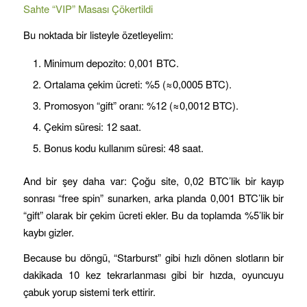
Sahte “VIP” Masası Çökertildi
Bu noktada bir listeyle özetleyelim:
Minimum depozito: 0,001 BTC.
Ortalama çekim ücreti: %5 (≈0,0005 BTC).
Promosyon “gift” oranı: %12 (≈0,0012 BTC).
Çekim süresi: 12 saat.
Bonus kodu kullanım süresi: 48 saat.
And bir şey daha var: Çoğu site, 0,02 BTC’lik bir kayıp
sonrası “free spin” sunarken, arka planda 0,001 BTC’lik bir
“gift” olarak bir çekim ücreti ekler. Bu da toplamda %5’lik bir
kaybı gizler.
Because bu döngü, “Starburst” gibi hızlı dönen slotların bir
dakikada 10 kez tekrarlanması gibi bir hızda, oyuncuyu
çabuk yorup sistemi terk ettirir.