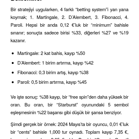
Bir stratejiyi uygularken, 4 farklı “betting system”i yan yana
koymak; 1. Martingale, 2. D’Alembert, 3. Fibonacci, 4.
Paroli. Hepsi bir anda 0,12 €’luk bir “minimum” bahisle
sınanır; sonuçta sadece birisi %33, diğerleri %27 ve %19
kazanır.
Martingale: 2 kat bahis, kayıp %50
D’Alembert: 1 birim artırma, kayıp %42
Fibonacci: 0,3 birim artış, kayıp %38
Paroli: 0,5 birim artırma, kayıp %45
Ve işte sonuç: %38 kayıp, bir “free spin”den daha yüksek bir
oran. Bu oran, bir “Starburst” oyunundaki 5 sembol
eşleşmesinin %22 başarısı gibi düşük bir şansa benziyor.
Şimdi gerçek bir örnek: 2024 Mayıs’ta bir oyuncu, 0,01 €’luk
bir “cents” bahisle 1,000 tur oynadı. Toplam kayıp 7,35 €,