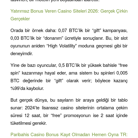
Yatırımsız Bonus Veren Casino Siteleri 2026: Gerçek Çirkin
Gerçekler
Orada bir örnek daha: 0,07 BTC’lik bir “gift” kampanyası,
0,03 BTC’lik bir “donanım” ücretiyle sonuçlanır. Bu, bir slot
oyununun aniden “High Volatility” moduna geçmesi gibi bir
deneyimdir.
Yine de bazı oyuncular, 0,5 BTC’lik bir yüksek bahisle “free
spin” kazanmayı hayal eder, ama sistem bu spinleri 0,005
BTC değerinde bir “gift” olarak verir; böylece kazanç
%99’da kaybolur.
But gerçek dünya, bu sayıların bir araya geldiği bir tablo
sunar: 2024’te lisanssız casino sitelerinin ortalama çekim
süresi 12 saat, bir “free” promosyonun ise 2 saat içinde
tüketilmesi gerekir.
Paribahis Casino Bonus Kayıt Olmadan Hemen Oyna TR: