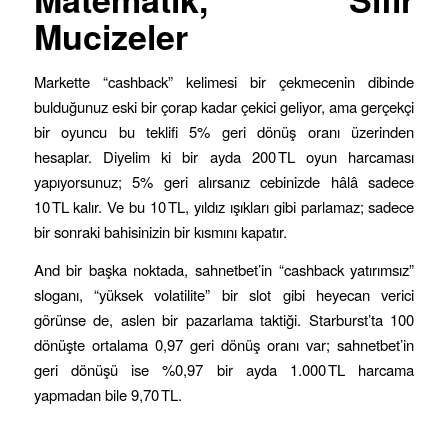
Mucizeler
Markette “cashback” kelimesi bir çekmecenin dibinde
bulduğunuz eski bir çorap kadar çekici geliyor, ama gerçekçi
bir oyuncu bu teklifi 5% geri dönüş oranı üzerinden
hesaplar. Diyelim ki bir ayda 200 TL oyun harcaması
yapıyorsunuz; 5% geri alırsanız cebinizde hâlâ sadece
10 TL kalır. Ve bu 10 TL, yıldız ışıkları gibi parlamaz; sadece
bir sonraki bahisinizin bir kısmını kapatır.
And bir başka noktada, sahnetbet’in “cashback yatırımsız”
sloganı, “yüksek volatilite” bir slot gibi heyecan verici
görünse de, aslen bir pazarlama taktiği. Starburst’ta 100
dönüşte ortalama 0,97 geri dönüş oranı var; sahnetbet’in
geri dönüşü ise %0,97 bir ayda 1.000 TL harcama
yapmadan bile 9,70 TL.