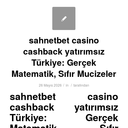
sahnetbet casino
cashback yatırımsız
Türkiye: Gerçek
Matematik, Sıfır Mucizeler
/
/
26 Mayıs 2026
in
tarafından
sahnetbet casino
cashback yatırımsız
Türkiye: Gerçek
Matematik, Sıfır