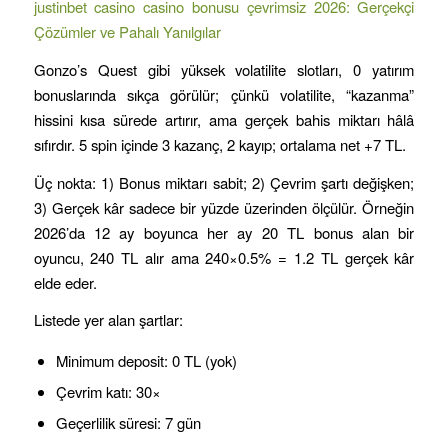
justinbet casino casino bonusu çevrimsiz 2026: Gerçekçi
Çözümler ve Pahalı Yanılgılar
Gonzo’s Quest gibi yüksek volatilite slotları, 0 yatırım
bonuslarında sıkça görülür; çünkü volatilite, “kazanma”
hissini kısa sürede artırır, ama gerçek bahis miktarı hâlâ
sıfırdır. 5 spin içinde 3 kazanç, 2 kayıp; ortalama net +7 TL.
Üç nokta: 1) Bonus miktarı sabit; 2) Çevrim şartı değişken;
3) Gerçek kâr sadece bir yüzde üzerinden ölçülür. Örneğin
2026’da 12 ay boyunca her ay 20 TL bonus alan bir
oyuncu, 240 TL alır ama 240×0.5% = 1.2 TL gerçek kâr
elde eder.
Listede yer alan şartlar:
Minimum deposit: 0 TL (yok)
Çevrim katı: 30×
Geçerlilik süresi: 7 gün