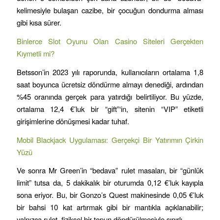
kelimesiyle bulaşan cazibe, bir çocuğun dondurma alması
gibi kısa sürer.
Binlerce Slot Oyunu Olan Casino Siteleri Gerçekten
Kıymetli mi?
Betsson’in 2023 yılı raporunda, kullanıcıların ortalama 1,8
saat boyunca ücretsiz döndürme almayı denediği, ardından
%45 oranında gerçek para yatırdığı belirtiliyor. Bu yüzde,
ortalama 12,4 €’luk bir “gift”‘in, sitenin “VIP” etiketli
girişimlerine dönüşmesi kadar tuhaf.
Mobil Blackjack Uygulaması: Gerçekçi Bir Yatırımın Çirkin
Yüzü
Ve sonra Mr Green’in “bedava” rulet masaları, bir “günlük
limit” tutsa da, 5 dakikalık bir oturumda 0,12 €’luk kayıpla
sona eriyor. Bu, bir Gonzo’s Quest makinesinde 0,05 €’luk
bir bahsi 10 kat artırmak gibi bir mantıkla açıklanabilir;
yalnızca rulet, fiziksel bir topun döndürülmesiyle sınırlı.