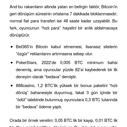
And bu rakamların altında yatan en belirgin faktör, Bitcoin’in
geri dönüşüm süresinin ortalama 7 dakikada bloklanmasıdır;
normal fiat para transferi ise 48 saate kadar uzayabilir. Bu
fark, oyuncunun “hızlı para” hayalini bir anlık aldatmacaya
dönüştürür.
Bet365’in Bitcoin kabul etmemesi, lisanssız sitelerin
“özgür” reklamlarını artırmasına sebep olur.
PokerStars, 2022’de 0,005 BTC minimum bahsi
denemiş, ama oyuncular yüzde 82’si kaybederek bir ilk
deneyim olarak “bedava” demiştir.
888casino, 1,2 BTC’lik yüksek bir bonus paketini “hızlı
dönüş” bahanesiyle duyurmuş, fakat 3 gün içinde bir
“ödül” talebinde bulunmuş oyunculara 0,3 BTC tutarında
bir “bedava” ödeme yaptı.
Orada bir örnek verelim: 0,05 BTC lik bir kayıp, 0,01 BTC lik