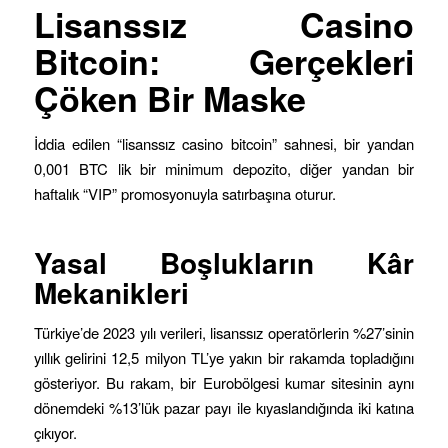
Lisanssız Casino
Bitcoin: Gerçekleri
Çöken Bir Maske
İddia edilen “lisanssız casino bitcoin” sahnesi, bir yandan
0,001 BTC lik bir minimum depozito, diğer yandan bir
haftalık “VIP” promosyonuyla satırbaşına oturur.
Yasal Boşlukların Kâr
Mekanikleri
Türkiye’de 2023 yılı verileri, lisanssız operatörlerin %27’sinin
yıllık gelirini 12,5 milyon TL’ye yakın bir rakamda topladığını
gösteriyor. Bu rakam, bir Eurobölgesi kumar sitesinin aynı
dönemdeki %13’lük pazar payı ile kıyaslandığında iki katına
çıkıyor.