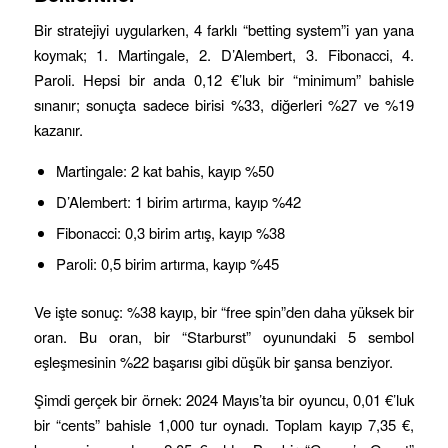
Bir stratejiyi uygularken, 4 farklı “betting system”i yan yana
koymak; 1. Martingale, 2. D’Alembert, 3. Fibonacci, 4.
Paroli. Hepsi bir anda 0,12 €’luk bir “minimum” bahisle
sınanır; sonuçta sadece birisi %33, diğerleri %27 ve %19
kazanır.
Martingale: 2 kat bahis, kayıp %50
D’Alembert: 1 birim artırma, kayıp %42
Fibonacci: 0,3 birim artış, kayıp %38
Paroli: 0,5 birim artırma, kayıp %45
Ve işte sonuç: %38 kayıp, bir “free spin”den daha yüksek bir
oran. Bu oran, bir “Starburst” oyunundaki 5 sembol
eşleşmesinin %22 başarısı gibi düşük bir şansa benziyor.
Şimdi gerçek bir örnek: 2024 Mayıs’ta bir oyuncu, 0,01 €’luk
bir “cents” bahisle 1,000 tur oynadı. Toplam kayıp 7,35 €,