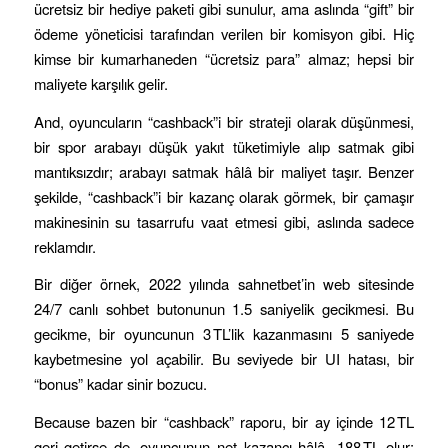
ücretsiz bir hediye paketi gibi sunulur, ama aslında “gift” bir
ödeme yöneticisi tarafından verilen bir komisyon gibi. Hiç
kimse bir kumarhaneden “ücretsiz para” almaz; hepsi bir
maliyete karşılık gelir.
And, oyuncuların “cashback”i bir strateji olarak düşünmesi,
bir spor arabayı düşük yakıt tüketimiyle alıp satmak gibi
mantıksızdır; arabayı satmak hâlâ bir maliyet taşır. Benzer
şekilde, “cashback”i bir kazanç olarak görmek, bir çamaşır
makinesinin su tasarrufu vaat etmesi gibi, aslında sadece
reklamdır.
Bir diğer örnek, 2022 yılında sahnetbet’in web sitesinde
24/7 canlı sohbet butonunun 1.5 saniyelik gecikmesi. Bu
gecikme, bir oyuncunun 3 TL’lik kazanmasını 5 saniyede
kaybetmesine yol açabilir. Bu seviyede bir UI hatası, bir
“bonus” kadar sinir bozucu.
Because bazen bir “cashback” raporu, bir ay içinde 12 TL
geri getirse de, oyuncunun net kazancı hâlâ -188 TL olur;