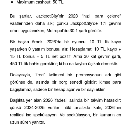
Maximum cashout: 50 TL
Bu şartlar, JackpotCity’nin 2023 “hızlı para çekme”
vaatlerinden daha sıkı; çünkü JackpotCity’de 1:1 çevrim
oranı uygulanırken, Metropol’de 30:1 şartı görülür.
Bir başka örnek: 2026’da bir oyuncu, 10 TL lik kayıp
yaşarken 0 yatırım bonusu alır. Hesaplama: 10 TL kayıp +
15 TL bonus = 5 TL net pozitif. Ama 30 kat çevrim şartı,
450 TL lik bahis gerektirir; ki bu da kaybın üç katı demektir.
Dolayısıyla, “free” kelimesi bir promosyonun adı gibi
görünse de, aslında bir borç senedi gibidir; kimse para
bağışlamaz, sadece bir hesap açar ve bir sayı ekler.
Başlıkta yer alan 2026 ifadesi, aslında bir takvim hatasıdır;
çünkü 2024‑2025 verileri hâlâ analizde kalır, 2026’nın
realitesi ise spekülasyon. Ve spekülasyon, bir kumarın en
uzun süren yanıttır.