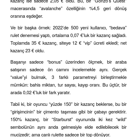
kazanç ise sadece 2,05 € oldu. Bu, bir “Gonzo’s Quest”
macerasında “avalanche” özelliğinin %4,5 geri dönüş
oranına eşdeğer.
Ve bir başka örnek: 2022’de 500 yeni kullanıcı, “bedava”
rulet denemesi yaptı, ortalama 0,07 €’luk bir kazanç sağladı.
Toplamda 35 € kazanç, siteye 12 € “vip” ücreti ekledi; net
kazanç 23 € oldu.
Başarıyı sadece “bonus” üzerinden ölçmek, bir araba
satışının sadece ön camını incelemekle aynı. Gerçek
“value”yi bulmak, 3 farklı parametreyi birleştirmekle
mümkün: bahis miktarı, tur sayısı, kayıp oranı. Bu üçtür, bir
arada 0,02 €’luk bir fark yaratır.
Tabii ki, bir oyuncu “yüzde 150” bir kazanç beklerse, bu bir
“girişimcinin” bir çimento taşıması gibi bir çabayı gerektirir.
150% kazanç, bir “Starburst” oyununda iki kez “wild”
sembolünün aynı anda gelmesiyle elde edilebilecek bir
mucizedir; ama canlı rulette sadece bir top dönüyor.