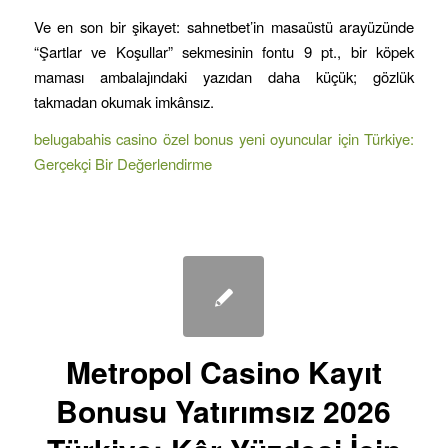
Ve en son bir şikayet: sahnetbet’in masaüstü arayüzünde
“Şartlar ve Koşullar” sekmesinin fontu 9 pt., bir köpek
maması ambalajındaki yazıdan daha küçük; gözlük
takmadan okumak imkânsız.
belugabahis casino özel bonus yeni oyuncular için Türkiye:
Gerçekçi Bir Değerlendirme
Metropol Casino Kayıt
Bonusu Yatırımsız 2026