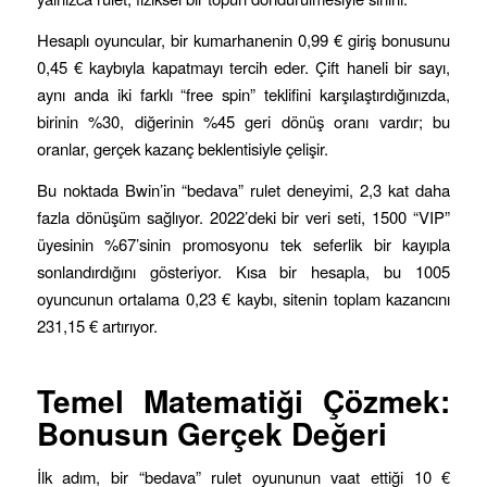
Hesaplı oyuncular, bir kumarhanenin 0,99 € giriş bonusunu
0,45 € kaybıyla kapatmayı tercih eder. Çift haneli bir sayı,
aynı anda iki farklı “free spin” teklifini karşılaştırdığınızda,
birinin %30, diğerinin %45 geri dönüş oranı vardır; bu
oranlar, gerçek kazanç beklentisiyle çelişir.
Bu noktada Bwin’in “bedava” rulet deneyimi, 2,3 kat daha
fazla dönüşüm sağlıyor. 2022’deki bir veri seti, 1500 “VIP”
üyesinin %67’sinin promosyonu tek seferlik bir kayıpla
sonlandırdığını gösteriyor. Kısa bir hesapla, bu 1005
oyuncunun ortalama 0,23 € kaybı, sitenin toplam kazancını
231,15 € artırıyor.
Temel Matematiği Çözmek:
Bonusun Gerçek Değeri
İlk adım, bir “bedava” rulet oyununun vaat ettiği 10 €