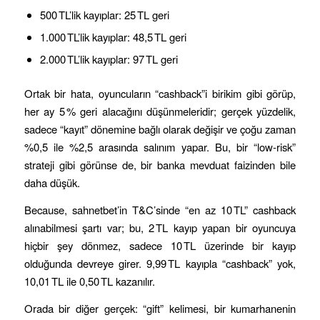
500 TL’lik kayıplar: 25 TL geri
1.000 TL’lik kayıplar: 48,5 TL geri
2.000 TL’lik kayıplar: 97 TL geri
Ortak bir hata, oyuncuların “cashback”i birikim gibi görüp,
her ay 5 % geri alacağını düşünmeleridir; gerçek yüzdelik,
sadece “kayıt” dönemine bağlı olarak değişir ve çoğu zaman
%0,5 ile %2,5 arasında salınım yapar. Bu, bir “low‑risk”
strateji gibi görünse de, bir banka mevduat faizinden bile
daha düşük.
Because, sahnetbet’in T&C’sinde “en az 10 TL” cashback
alınabilmesi şartı var; bu, 2 TL kayıp yapan bir oyuncuya
hiçbir şey dönmez, sadece 10 TL üzerinde bir kayıp
olduğunda devreye girer. 9,99 TL kayıpla “cashback” yok,
10,01 TL ile 0,50 TL kazanılır.
Orada bir diğer gerçek: “gift” kelimesi, bir kumarhanenin