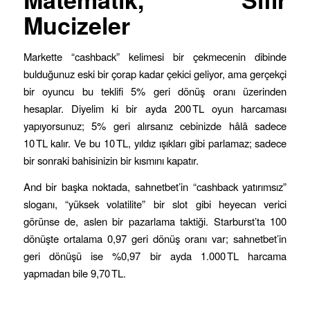
Mucizeler
Markette “cashback” kelimesi bir çekmecenin dibinde
bulduğunuz eski bir çorap kadar çekici geliyor, ama gerçekçi
bir oyuncu bu teklifi 5% geri dönüş oranı üzerinden
hesaplar. Diyelim ki bir ayda 200 TL oyun harcaması
yapıyorsunuz; 5% geri alırsanız cebinizde hâlâ sadece
10 TL kalır. Ve bu 10 TL, yıldız ışıkları gibi parlamaz; sadece
bir sonraki bahisinizin bir kısmını kapatır.
And bir başka noktada, sahnetbet’in “cashback yatırımsız”
sloganı, “yüksek volatilite” bir slot gibi heyecan verici
görünse de, aslen bir pazarlama taktiği. Starburst’ta 100
dönüşte ortalama 0,97 geri dönüş oranı var; sahnetbet’in
geri dönüşü ise %0,97 bir ayda 1.000 TL harcama
yapmadan bile 9,70 TL.