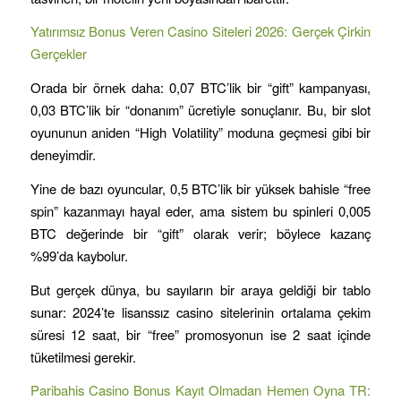
Yatırımsız Bonus Veren Casino Siteleri 2026: Gerçek Çirkin
Gerçekler
Orada bir örnek daha: 0,07 BTC’lik bir “gift” kampanyası,
0,03 BTC’lik bir “donanım” ücretiyle sonuçlanır. Bu, bir slot
oyununun aniden “High Volatility” moduna geçmesi gibi bir
deneyimdir.
Yine de bazı oyuncular, 0,5 BTC’lik bir yüksek bahisle “free
spin” kazanmayı hayal eder, ama sistem bu spinleri 0,005
BTC değerinde bir “gift” olarak verir; böylece kazanç
%99’da kaybolur.
But gerçek dünya, bu sayıların bir araya geldiği bir tablo
sunar: 2024’te lisanssız casino sitelerinin ortalama çekim
süresi 12 saat, bir “free” promosyonun ise 2 saat içinde
tüketilmesi gerekir.
Paribahis Casino Bonus Kayıt Olmadan Hemen Oyna TR: