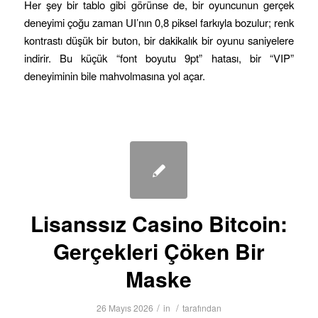
Her şey bir tablo gibi görünse de, bir oyuncunun gerçek
deneyimi çoğu zaman UI’nın 0,8 piksel farkıyla bozulur; renk
kontrastı düşük bir buton, bir dakikalık bir oyunu saniyelere
indirir. Bu küçük “font boyutu 9pt” hatası, bir “VIP”
deneyiminin bile mahvolmasına yol açar.
Lisanssız Casino Bitcoin:
Gerçekleri Çöken Bir
Maske
/
/
26 Mayıs 2026
in
tarafından