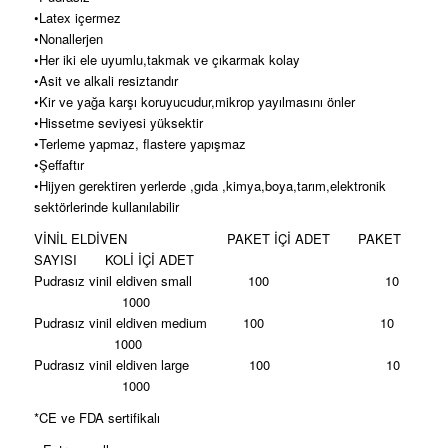
•Latex içermez
•Nonallerjen
•Her iki ele uyumlu,takmak ve çıkarmak kolay
•Asit ve alkali resiztandır
•Kir ve yağa karşı koruyucudur,mikrop yayılmasını önler
•Hissetme seviyesi yüksektir
•Terleme yapmaz, flastere yapışmaz
•Şeffaftır
•Hijyen gerektiren yerlerde ,gıda ,kimya,boya,tarım,elektronik
sektörlerinde kullanılabilir
VİNİL ELDİVEN PAKET İÇİ ADET PAKET
SAYISI KOLİ İÇİ ADET
Pudrasız vinil eldiven small 100 10
1000
Pudrasız vinil eldiven medium 100 10
1000
Pudrasız vinil eldiven large 100 10
1000
*CE ve FDA sertifikalı