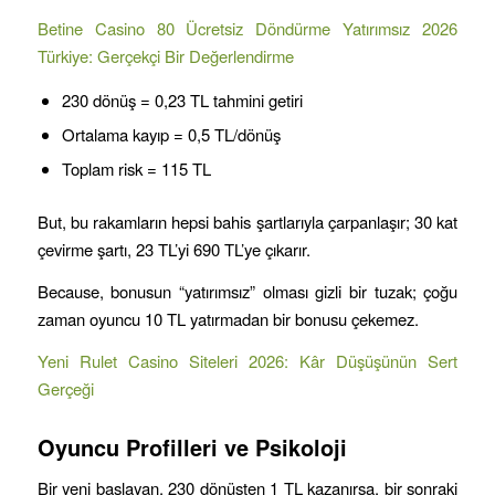
Betine Casino 80 Ücretsiz Döndürme Yatırımsız 2026
Türkiye: Gerçekçi Bir Değerlendirme
230 dönüş = 0,23 TL tahmini getiri
Ortalama kayıp = 0,5 TL/dönüş
Toplam risk = 115 TL
But, bu rakamların hepsi bahis şartlarıyla çarpanlaşır; 30 kat
çevirme şartı, 23 TL’yi 690 TL’ye çıkarır.
Because, bonusun “yatırımsız” olması gizli bir tuzak; çoğu
zaman oyuncu 10 TL yatırmadan bir bonusu çekemez.
Yeni Rulet Casino Siteleri 2026: Kâr Düşüşünün Sert
Gerçeği
Oyuncu Profilleri ve Psikoloji
Bir yeni başlayan, 230 dönüşten 1 TL kazanırsa, bir sonraki