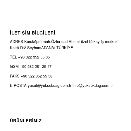
İLETİŞİM BİLGİLERİ
ADRES Kuruköprü mah.Özler cad.Ahmet özel türkay iş merkezi
Kat:9 D:2 Seyhan/ADANA/ TÜRKİYE
TEL +90 322 352 55 05
GSM +90 532 281 25 47
FAKS +90 322 352 55 58
E-POSTA yusuf@yuksekdag.com.tr info@yuksekdag.com.tr
ÜRÜNLERİMİZ