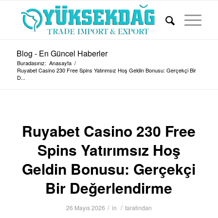
Blog - En Güncel Haberler
Buradasınız:
Anasayfa
/
Ruyabet Casino 230 Free Spins Yatırımsız Hoş Geldin Bonusu: Gerçekçi Bir
D...
Ruyabet Casino 230 Free
Spins Yatırımsız Hoş
Geldin Bonusu: Gerçekçi
Bir Değerlendirme
/
/
26 Mayıs 2026
in
tarafından