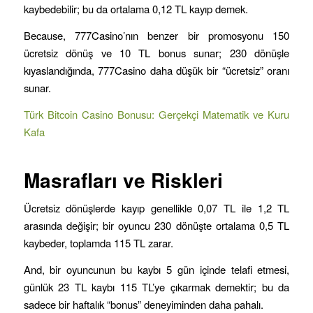
kaybedebilir; bu da ortalama 0,12 TL kayıp demek.
Because, 777Casino’nın benzer bir promosyonu 150
ücretsiz dönüş ve 10 TL bonus sunar; 230 dönüşle
kıyaslandığında, 777Casino daha düşük bir “ücretsiz” oranı
sunar.
Türk Bitcoin Casino Bonusu: Gerçekçi Matematik ve Kuru
Kafa
Masrafları ve Riskleri
Ücretsiz dönüşlerde kayıp genellikle 0,07 TL ile 1,2 TL
arasında değişir; bir oyuncu 230 dönüşte ortalama 0,5 TL
kaybeder, toplamda 115 TL zarar.
And, bir oyuncunun bu kaybı 5 gün içinde telafi etmesi,
günlük 23 TL kaybı 115 TL’ye çıkarmak demektir; bu da
sadece bir haftalık “bonus” deneyiminden daha pahalı.