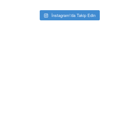
İnstagram\'da Takip Edin