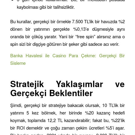
kaybolması gibi bir talihsizliktir.
Bu kurallar, gerçekçi bir örnekle 7.500 TL’lik bir havuzda %2
dönen bir yatırımın gerçekte %0,13’e düşmesiyle aynı
oranda bir çöküş yaratır. Yani bir “free spin” alırsınız ama o
spin sizi bir dişçiye götüren bir şeker gibi sadece acı verir.
Banka Havalesi ile Casino Para Çekme: Gerçekçi Bir
Sisleme
Stratejik Yaklaşımlar ve
Gerçekçi Beklentiler
Şimdi, gerçekçi bir stratejiye bakacak olursak, 10 TL’lik bir
yatırımı 5 kez bölmek, her birinde %20 kazanç hedefi
koymak, toplamda 12,2 TL kazandırabilir; fakat bu, %22’lik
bir ROI demektir ve çoğu zaman çekim ücretleri %5’i aşar.