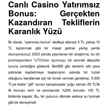
Canlı Casino Yatırımsız
Bonus: Gerçekten
Kazandıran Tekliflerin
Karanlık Yüzü
İlk olarak, “yatırımsız bonus” dedikçe aklınıza 0 TL yatırıp 10
TL kazanmak gibi bir masal gelirse yanlış yerde
oturuyorsunuz; 2023 yılında yayınlanan bir araştırma, bu tür
promosyonların %73’ünün oyuncuyu bir sonraki depozite
turuna zorladığını gösterdi. Bet365 gibi devlerin sıfır para
yatırarak kaybetmeye başlamanın aslında bir tuzak
olduğunu kanıtlamak için bir örnek vermek gerekirse, 5.000
TL’ye kadar “gift” sunan kampanyalar çoğu zaman 25 TL’lik
ilk bonusu verir ve sonrasında %200 bonuslu 100 TL
birikimle kapatır. Bu, bir çukurun dibinde sadece su bulmak
gibi bir deneyimdir.