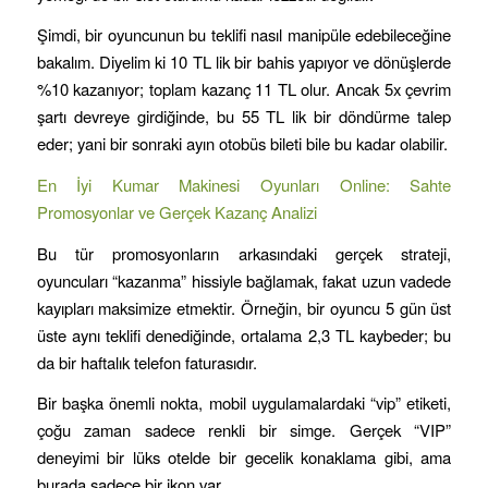
Şimdi, bir oyuncunun bu teklifi nasıl manipüle edebileceğine
bakalım. Diyelim ki 10 TL lik bir bahis yapıyor ve dönüşlerde
%10 kazanıyor; toplam kazanç 11 TL olur. Ancak 5x çevrim
şartı devreye girdiğinde, bu 55 TL lik bir döndürme talep
eder; yani bir sonraki ayın otobüs bileti bile bu kadar olabilir.
En İyi Kumar Makinesi Oyunları Online: Sahte
Promosyonlar ve Gerçek Kazanç Analizi
Bu tür promosyonların arkasındaki gerçek strateji,
oyuncuları “kazanma” hissiyle bağlamak, fakat uzun vadede
kayıpları maksimize etmektir. Örneğin, bir oyuncu 5 gün üst
üste aynı teklifi denediğinde, ortalama 2,3 TL kaybeder; bu
da bir haftalık telefon faturasıdır.
Bir başka önemli nokta, mobil uygulamalardaki “vip” etiketi,
çoğu zaman sadece renkli bir simge. Gerçek “VIP”
deneyimi bir lüks otelde bir gecelik konaklama gibi, ama
burada sadece bir ikon var.