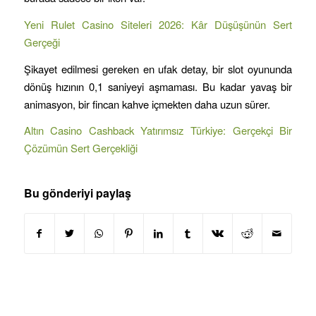
Yeni Rulet Casino Siteleri 2026: Kâr Düşüşünün Sert
Gerçeği
Şikayet edilmesi gereken en ufak detay, bir slot oyununda
dönüş hızının 0,1 saniyeyi aşmaması. Bu kadar yavaş bir
animasyon, bir fincan kahve içmekten daha uzun sürer.
Altın Casino Cashback Yatırımsız Türkiye: Gerçekçi Bir
Çözümün Sert Gerçekliği
Bu gönderiyi paylaş