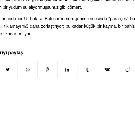
 bir yudum su alıyormuşsunuz gibi cömert.
n önünde bir UI hatası: Betsson’in son güncellemesinde “para çek” bu
, tıklamayı %3 daha zorlaştırıyor; bu kadar küçük bir kayma, bir bahisç
si kadar eritiyor.
iyi paylaş