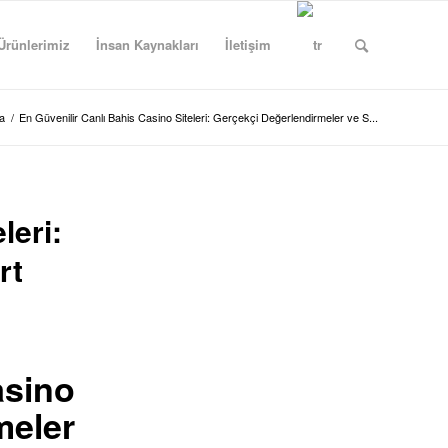
Ürünlerimiz
İnsan Kaynakları
İletişim
a
/
En Güvenilir Canlı Bahis Casino Siteleri: Gerçekçi Değerlendirmeler ve S...
leri:
rt
sino
meler