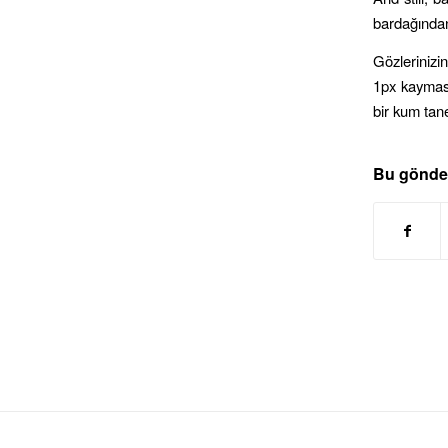
bardağından
Gözlerinizi
1px kayması
bir kum tane
Bu gönder