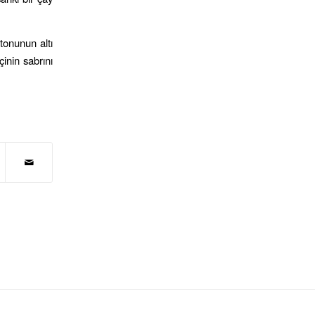
tonunun altı
inin sabrını