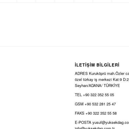
İLETİŞİM BİLGİLERİ
ADRES Kuruköprü mah.Özler c
özel türkay iş merkezi Kat:9 D:2
Seyhan/ADANA/ TÜRKİYE
TEL +90 322 352 55 05
GSM +90 532 281 25 47
FAKS +90 322 352 55 58
E-POSTA yusuf@yuksekdag.co
info@yuksekdag.com.tr