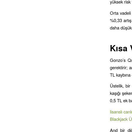
yüksek risk 
Orta vadeli
%0,33 artış
daha düşük 
Kısa 
Gonzo’s Que
gerektirir;
TL kaybına 
Üstelik, bi
kaşığı şeke
0,5 TL ek b
lisanslı can
Blackjack Ü
And bir di