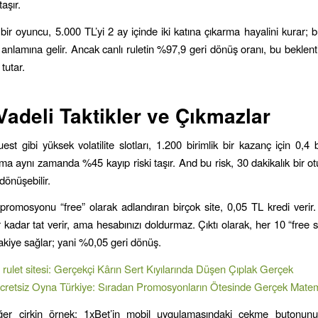
taşır.
 bir oyuncu, 5.000 TL’yi 2 ay içinde iki katına çıkarma hayalini kurar; 
 anlamına gelir. Ancak canlı ruletin %97,9 geri dönüş oranı, bu beklent
tutar.
Vadeli Taktikler ve Çıkmazlar
st gibi yüksek volatilite slotları, 1.200 birimlik bir kazanç için 0,4 b
 ama aynı zamanda %45 kayıp riski taşır. And bu risk, 30 dakikalık bir 
dönüşebilir.
r promosyonu “free” olarak adlandıran birçok site, 0,05 TL kredi verir.
r kadar tat verir, ama hesabınızı doldurmaz. Çıktı olarak, her 10 “free 
akiye sağlar; yani %0,05 geri dönüş.
lı rulet sitesi: Gerçekçi Kârın Sert Kıyılarında Düşen Çıplak Gerçek
cretsiz Oyna Türkiye: Sıradan Promosyonların Ötesinde Gerçek Matem
ğer çirkin örnek: 1xBet’in mobil uygulamasındaki çekme butonun