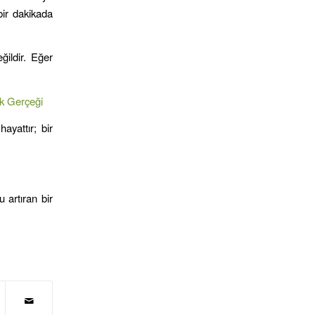
ir dakikada
ğildir. Eğer
k Gerçeği
ayattır; bir
 artıran bir