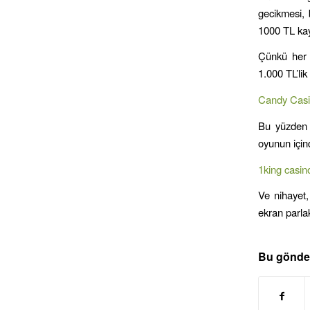
gecikmesi,
1000 TL kayı
Çünkü her i
1.000 TL’lik
Candy Casin
Bu yüzden e
oyunun için
1king casin
Ve nihayet,
ekran parlakl
Bu gönder