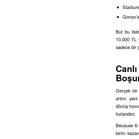
Starbur
Gonzo’s 
But bu list
10.000 TL 
sadece bir ç
Canl
Boşun
Gerçek bir 
artırır; ya
dönüş hızına
hızlandırır.
Because 6:1
birim kaza