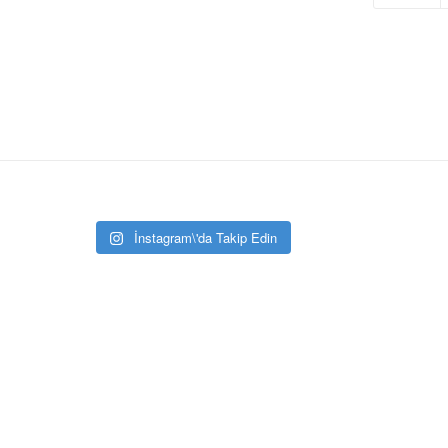
İnstagram\'da Takip Edin