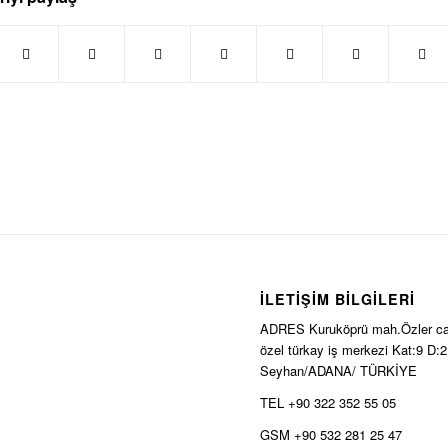
İLETİŞİM BİLGİLERİ
ADRES Kuruköprü mah.Özler c
özel türkay iş merkezi Kat:9 D:2
Seyhan/ADANA/ TÜRKİYE
TEL +90 322 352 55 05
GSM +90 532 281 25 47