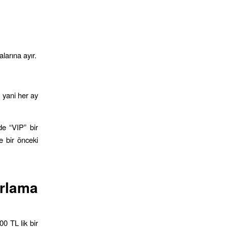
larına ayır.
 yani her ay
de “VIP” bir
e bir önceki
rlama
00 TL lik bir