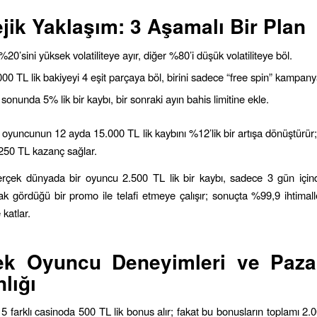
ejik Yaklaşım: 3 Aşamalı Bir Plan
%20’sini yüksek volatiliteye ayır, diğer %80’i düşük volatiliteye böl.
00 TL lik bakiyeyi 4 eşit parçaya böl, birini sadece “free spin” kampanya
sonunda 5% lik bir kaybı, bir sonraki ayın bahis limitine ekle.
r oyuncunun 12 ayda 15.000 TL lik kaybını %12’lik bir artışa dönüştürür;
250 TL kazanç sağlar.
rçek dünyada bir oyuncu 2.500 TL lik bir kaybı, sadece 3 gün için
ak gördüğü bir promo ile telafi etmeye çalışır; sonuçta %99,9 ihtimall
 katlar.
ek Oyuncu Deneyimleri ve Paza
lığı
5 farklı casinoda 500 TL lik bonus alır; fakat bu bonusların toplamı 2.0