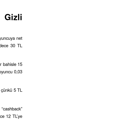
 Gizli
oyuncuya net
sadece 30 TL
ir bahisle 15
r oyuncu 0,03
; çünkü 5 TL
“cashback”
ece 12 TL’ye