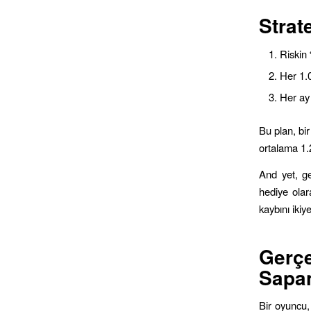
Strat
Riskin 
Her 1.0
Her ay 
Bu plan, bi
ortalama 1.
And yet, ge
hediye olar
kaybını ikiye
Gerç
Sapan
Bir oyuncu, 