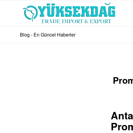
Blog - En Güncel Haberler
Prom
Ant
Prom