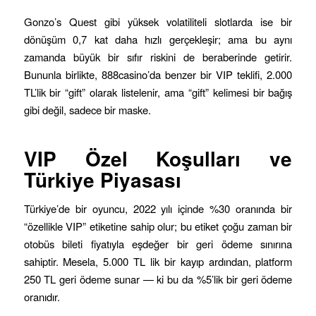
Gonzo’s Quest gibi yüksek volatiliteli slotlarda ise bir
dönüşüm 0,7 kat daha hızlı gerçekleşir; ama bu aynı
zamanda büyük bir sıfır riskini de beraberinde getirir.
Bununla birlikte, 888casino’da benzer bir VIP teklifi, 2.000
TL’lik bir “gift” olarak listelenir, ama “gift” kelimesi bir bağış
gibi değil, sadece bir maske.
VIP Özel Koşulları ve
Türkiye Piyasası
Türkiye’de bir oyuncu, 2022 yılı içinde %30 oranında bir
“özellikle VIP” etiketine sahip olur; bu etiket çoğu zaman bir
otobüs bileti fiyatıyla eşdeğer bir geri ödeme sınırına
sahiptir. Mesela, 5.000 TL lik bir kayıp ardından, platform
250 TL geri ödeme sunar — ki bu da %5’lik bir geri ödeme
oranıdır.