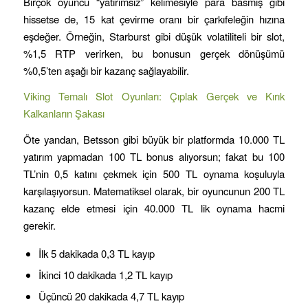
Birçok oyuncu “yatırımsız” kelimesiyle para basmış gibi
hissetse de, 15 kat çevirme oranı bir çarkıfeleğin hızına
eşdeğer. Örneğin, Starburst gibi düşük volatiliteli bir slot,
%1,5 RTP verirken, bu bonusun gerçek dönüşümü
%0,5’ten aşağı bir kazanç sağlayabilir.
Viking Temalı Slot Oyunları: Çıplak Gerçek ve Kırık
Kalkanların Şakası
Öte yandan, Betsson gibi büyük bir platformda 10.000 TL
yatırım yapmadan 100 TL bonus alıyorsun; fakat bu 100
TL’nin 0,5 katını çekmek için 500 TL oynama koşuluyla
karşılaşıyorsun. Matematiksel olarak, bir oyuncunun 200 TL
kazanç elde etmesi için 40.000 TL lik oynama hacmi
gerekir.
İlk 5 dakikada 0,3 TL kayıp
İkinci 10 dakikada 1,2 TL kayıp
Üçüncü 20 dakikada 4,7 TL kayıp