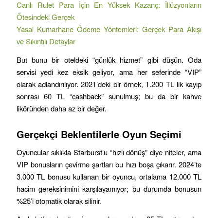
Canlı Rulet Para İçin En Yüksek Kazanç: İllüzyonların
Ötesindeki Gerçek
Yasal Kumarhane Ödeme Yöntemleri: Gerçek Para Akışı
ve Sıkıntılı Detaylar
But bunu bir oteldeki “günlük hizmet” gibi düşün. Oda
servisi yedi kez eksik geliyor, ama her seferinde “VIP”
olarak adlandırılıyor. 2021’deki bir örnek, 1.200 TL lik kayıp
sonrası 60 TL “cashback” sunulmuş; bu da bir kahve
liköründen daha az bir değer.
Gerçekçi Beklentilerle Oyun Seçimi
Oyuncular sıklıkla Starburst’u “hızlı dönüş” diye niteler, ama
VIP bonusların çevirme şartları bu hızı boşa çıkarır. 2024’te
3.000 TL bonusu kullanan bir oyuncu, ortalama 12.000 TL
hacim gereksinimini karşılayamıyor; bu durumda bonusun
%25’i otomatik olarak silinir.