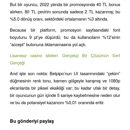
But bir oyuncu, 2022 yılında bir promosyonda 40 TL bonus
alırken, 80 TL çevirim sonunda sadece 2 TL kazanmış; bu
%5.0 dönüş oranı, sektördeki ortalamanın %3 altında.
Because bir platform, promosyon sayfasındaki font
boyutunu 9 pt’ye düşürdü; bu da kullanıcıların %12’sinin
“accept” butonuna tıklamamasına yol açtı.
Lisanssız casino siteleri: Gerçekçi Bir Çözümün Sert
Gerçeği
And işte son nokta: Betpipo’nun UI tasarımındaki “çekim”
düğmesinin renk tonu, kısmen gölgeyle karışmış ve 1080p
ekranlarda bir piksel eksikliği var; bu kadar ufak bir detay,
bir oyuncunun gün içinde 5 saniye kaybetmesine neden olur
ve bu da potansiyel kazancını %0,01 oranında eritir.
Bu gönderiyi paylaş