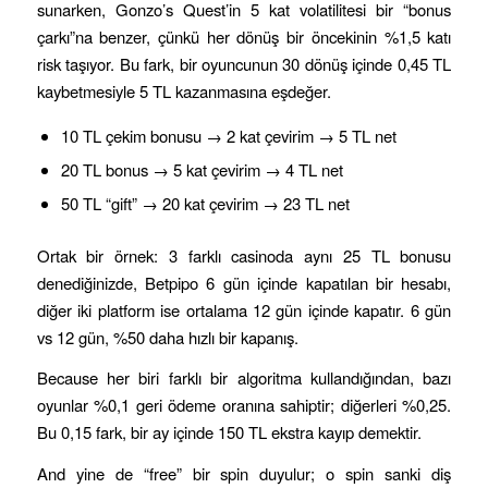
sunarken, Gonzo’s Quest’in 5 kat volatilitesi bir “bonus
çarkı”na benzer, çünkü her dönüş bir öncekinin %1,5 katı
risk taşıyor. Bu fark, bir oyuncunun 30 dönüş içinde 0,45 TL
kaybetmesiyle 5 TL kazanmasına eşdeğer.
10 TL çekim bonusu → 2 kat çevirim → 5 TL net
20 TL bonus → 5 kat çevirim → 4 TL net
50 TL “gift” → 20 kat çevirim → 23 TL net
Ortak bir örnek: 3 farklı casinoda aynı 25 TL bonusu
denediğinizde, Betpipo 6 gün içinde kapatılan bir hesabı,
diğer iki platform ise ortalama 12 gün içinde kapatır. 6 gün
vs 12 gün, %50 daha hızlı bir kapanış.
Because her biri farklı bir algoritma kullandığından, bazı
oyunlar %0,1 geri ödeme oranına sahiptir; diğerleri %0,25.
Bu 0,15 fark, bir ay içinde 150 TL ekstra kayıp demektir.
And yine de “free” bir spin duyulur; o spin sanki diş