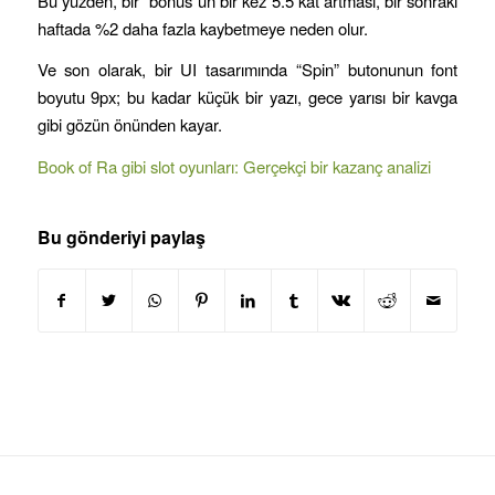
Bu yüzden, bir “bonus”un bir kez 5.5 kat artması, bir sonraki
haftada %2 daha fazla kaybetmeye neden olur.
Ve son olarak, bir UI tasarımında “Spin” butonunun font
boyutu 9px; bu kadar küçük bir yazı, gece yarısı bir kavga
gibi gözün önünden kayar.
Book of Ra gibi slot oyunları: Gerçekçi bir kazanç analizi
Bu gönderiyi paylaş