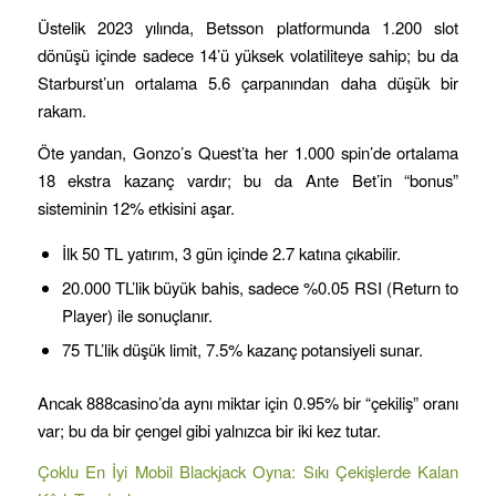
Üstelik 2023 yılında, Betsson platformunda 1.200 slot
dönüşü içinde sadece 14’ü yüksek volatiliteye sahip; bu da
Starburst’un ortalama 5.6 çarpanından daha düşük bir
rakam.
Öte yandan, Gonzo’s Quest’ta her 1.000 spin’de ortalama
18 ekstra kazanç vardır; bu da Ante Bet’in “bonus”
sisteminin 12% etkisini aşar.
İlk 50 TL yatırım, 3 gün içinde 2.7 katına çıkabilir.
20.000 TL’lik büyük bahis, sadece %0.05 RSI (Return to
Player) ile sonuçlanır.
75 TL’lik düşük limit, 7.5% kazanç potansiyeli sunar.
Ancak 888casino’da aynı miktar için 0.95% bir “çekiliş” oranı
var; bu da bir çengel gibi yalnızca bir iki kez tutar.
Çoklu En İyi Mobil Blackjack Oyna: Sıkı Çekişlerde Kalan