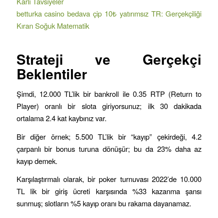
Kârlı Tavsiyeler
betturka casino bedava çip 10₺ yatırımsız TR: Gerçekçiliği
Kıran Soğuk Matematik
Strateji ve Gerçekçi
Beklentiler
Şimdi, 12.000 TL’lik bir bankroll ile 0.35 RTP (Return to
Player) oranlı bir slota giriyorsunuz; ilk 30 dakikada
ortalama 2.4 kat kaybınız var.
Bir diğer örnek; 5.500 TL’lik bir “kayıp” çekirdeği, 4.2
çarpanlı bir bonus turuna dönüşür; bu da 23% daha az
kayıp demek.
Karşılaştırmalı olarak, bir poker turnuvası 2022’de 10.000
TL lik bir giriş ücreti karşısında %33 kazanma şansı
sunmuş; slotların %5 kayıp oranı bu rakama dayanamaz.