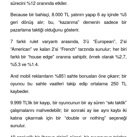
sürecini %12 oranında etkiler.
Because bir bahisçi, 8.000 TL yatırım yapıp 6 ay içinde %5
geri dönüş alır; bu, “kazanma” demenin sadece bir
pazarlama taktiği olduğunu gösterir.
7 farklı rulet varyantı arasında, 3’ü “European”, 2’si
“American” ve kalan 2’si “French” tarzında sunulur; her biri
farklı bir “house edge” oranına sahiptir, örnek olarak %2.7,
%5.3 ve %1.4.
And mobil reklamların %85’i sahte bonusları öne çıkarır; bir
oyuncu bu sahte vaatleri takip edip ortalama 250 TL
kaybeder.
9.999 TL’lik bir kayıp, bir oyuncunun bir ay süren “sıkı taktik”
çalışmalarını mahvedebilir; bir sonraki ay ise aynı kaybı iki
katına çıkarmak için bir “double or nothing” seçeneği
sunulur.
10 saniyelik bir “bonus claim” süresi, bir oyuncunun telefon