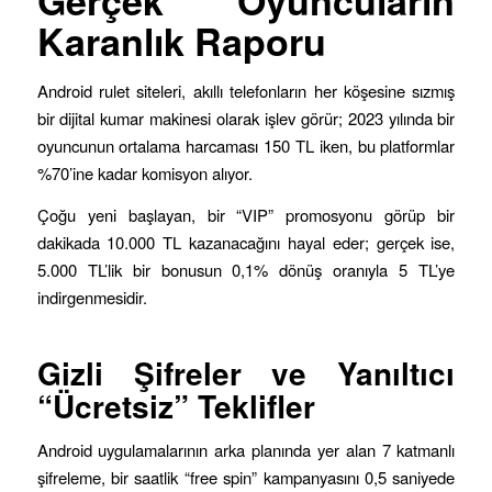
Gerçek Oyuncuların
Karanlık Raporu
Android rulet siteleri, akıllı telefonların her köşesine sızmış
bir dijital kumar makinesi olarak işlev görür; 2023 yılında bir
oyuncunun ortalama harcaması 150 TL iken, bu platformlar
%70’ine kadar komisyon alıyor.
Çoğu yeni başlayan, bir “VIP” promosyonu görüp bir
dakikada 10.000 TL kazanacağını hayal eder; gerçek ise,
5.000 TL’lik bir bonusun 0,1% dönüş oranıyla 5 TL’ye
indirgenmesidir.
Gizli Şifreler ve Yanıltıcı
“Ücretsiz” Teklifler
Android uygulamalarının arka planında yer alan 7 katmanlı
şifreleme, bir saatlik “free spin” kampanyasını 0,5 saniyede