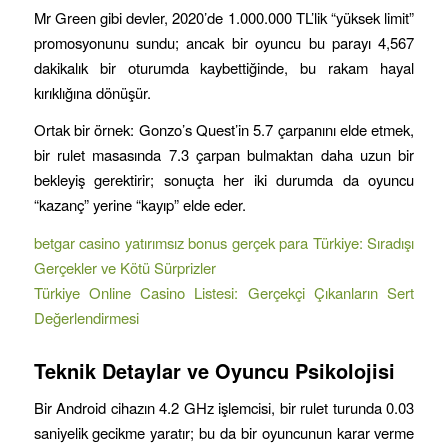
Mr Green gibi devler, 2020’de 1.000.000 TL’lik “yüksek limit”
promosyonunu sundu; ancak bir oyuncu bu parayı 4,567
dakikalık bir oturumda kaybettiğinde, bu rakam hayal
kırıklığına dönüşür.
Ortak bir örnek: Gonzo’s Quest’in 5.7 çarpanını elde etmek,
bir rulet masasında 7.3 çarpan bulmaktan daha uzun bir
bekleyiş gerektirir; sonuçta her iki durumda da oyuncu
“kazanç” yerine “kayıp” elde eder.
betgar casino yatırımsız bonus gerçek para Türkiye: Sıradışı
Gerçekler ve Kötü Sürprizler
Türkiye Online Casino Listesi: Gerçekçi Çıkanların Sert
Değerlendirmesi
Teknik Detaylar ve Oyuncu Psikolojisi
Bir Android cihazın 4.2 GHz işlemcisi, bir rulet turunda 0.03
saniyelik gecikme yaratır; bu da bir oyuncunun karar verme