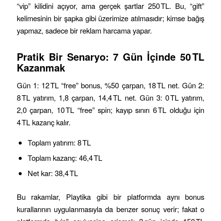
“vip” kilidini açıyor, ama gerçek şartlar 250 TL. Bu, “gift”
kelimesinin bir şapka gibi üzerimize atılmasıdır; kimse bağış
yapmaz, sadece bir reklam harcama yapar.
Pratik Bir Senaryo: 7 Gün İçinde 50 TL
Kazanmak
Gün 1: 12 TL “free” bonus, %50 çarpan, 18 TL net. Gün 2:
8 TL yatırım, 1,8 çarpan, 14,4 TL net. Gün 3: 0 TL yatırım,
2,0 çarpan, 10 TL “free” spin; kayıp sınırı 6 TL olduğu için
4 TL kazanç kalır.
Toplam yatırım: 8 TL
Toplam kazanç: 46,4 TL
Net kar: 38,4 TL
Bu rakamlar, Playtika gibi bir platformda aynı bonus
kurallarının uygulanmasıyla da benzer sonuç verir; fakat o