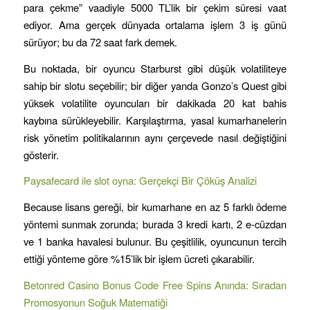
para çekme” vaadiyle 5000 TL’lik bir çekim süresi vaat
ediyor. Ama gerçek dünyada ortalama işlem 3 iş günü
sürüyor; bu da 72 saat fark demek.
Bu noktada, bir oyuncu Starburst gibi düşük volatiliteye
sahip bir slotu seçebilir; bir diğer yanda Gonzo’s Quest gibi
yüksek volatilite oyuncuları bir dakikada 20 kat bahis
kaybına sürükleyebilir. Karşılaştırma, yasal kumarhanelerin
risk yönetim politikalarının aynı çerçevede nasıl değiştiğini
gösterir.
Paysafecard ile slot oyna: Gerçekçi Bir Çöküş Analizi
Because lisans gereği, bir kumarhane en az 5 farklı ödeme
yöntemi sunmak zorunda; burada 3 kredi kartı, 2 e-cüzdan
ve 1 banka havalesi bulunur. Bu çeşitlilik, oyuncunun tercih
ettiği yönteme göre %15’lik bir işlem ücreti çıkarabilir.
Betonred Casino Bonus Code Free Spins Anında: Sıradan
Promosyonun Soğuk Matematiği