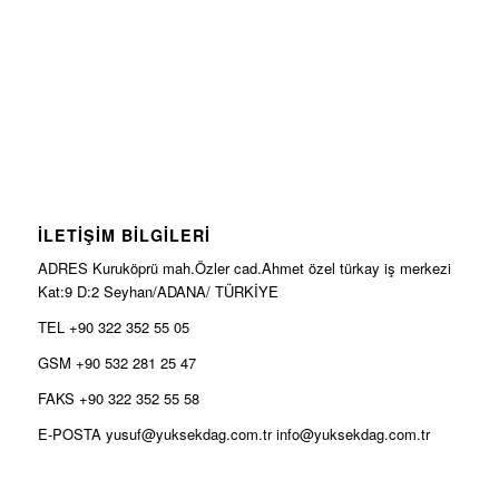
İLETİŞİM BİLGİLERİ
ADRES Kuruköprü mah.Özler cad.Ahmet özel türkay iş merkezi
Kat:9 D:2 Seyhan/ADANA/ TÜRKİYE
TEL +90 322 352 55 05
GSM +90 532 281 25 47
FAKS +90 322 352 55 58
E-POSTA yusuf@yuksekdag.com.tr info@yuksekdag.com.tr