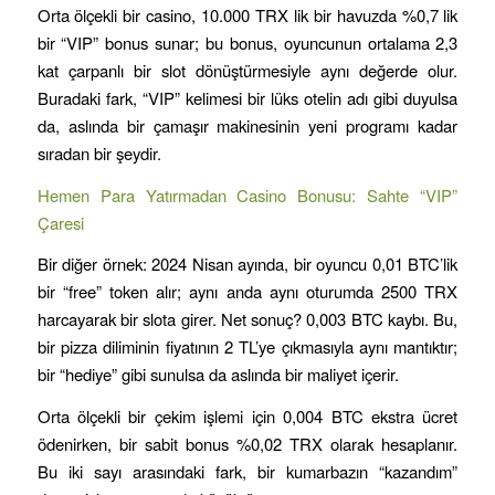
Orta ölçekli bir casino, 10.000 TRX lik bir havuzda %0,7 lik
bir “VIP” bonus sunar; bu bonus, oyuncunun ortalama 2,3
kat çarpanlı bir slot dönüştürmesiyle aynı değerde olur.
Buradaki fark, “VIP” kelimesi bir lüks otelin adı gibi duyulsa
da, aslında bir çamaşır makinesinin yeni programı kadar
sıradan bir şeydir.
Hemen Para Yatırmadan Casino Bonusu: Sahte “VIP”
Çaresi
Bir diğer örnek: 2024 Nisan ayında, bir oyuncu 0,01 BTC’lik
bir “free” token alır; aynı anda aynı oturumda 2500 TRX
harcayarak bir slota girer. Net sonuç? 0,003 BTC kaybı. Bu,
bir pizza diliminin fiyatının 2 TL’ye çıkmasıyla aynı mantıktır;
bir “hediye” gibi sunulsa da aslında bir maliyet içerir.
Orta ölçekli bir çekim işlemi için 0,004 BTC ekstra ücret
ödenirken, bir sabit bonus %0,02 TRX olarak hesaplanır.
Bu iki sayı arasındaki fark, bir kumarbazın “kazandım”