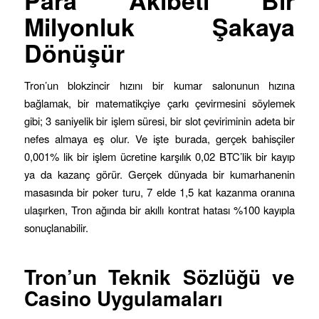
Para Akıbeti Bir
Milyonluk Şakaya
Dönüşür
Tron’un blokzincir hızını bir kumar salonunun hızına
bağlamak, bir matematikçiye çarkı çevirmesini söylemek
gibi; 3 saniyelik bir işlem süresi, bir slot çeviriminin adeta bir
nefes almaya eş olur. Ve işte burada, gerçek bahisçiler
0,001% lik bir işlem ücretine karşılık 0,02 BTC’lik bir kayıp
ya da kazanç görür. Gerçek dünyada bir kumarhanenin
masasında bir poker turu, 7 elde 1,5 kat kazanma oranına
ulaşırken, Tron ağında bir akıllı kontrat hatası %100 kayıpla
sonuçlanabilir.
Tron’un Teknik Sözlüğü ve
Casino Uygulamaları