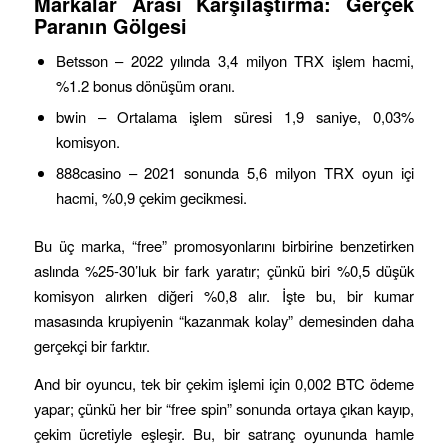
Markalar Arası Karşılaştırma: Gerçek
Paranın Gölgesi
Betsson – 2022 yılında 3,4 milyon TRX işlem hacmi,
%1.2 bonus dönüşüm oranı.
bwin – Ortalama işlem süresi 1,9 saniye, 0,03%
komisyon.
888casino – 2021 sonunda 5,6 milyon TRX oyun içi
hacmi, %0,9 çekim gecikmesi.
Bu üç marka, “free” promosyonlarını birbirine benzetirken
aslında %25-30’luk bir fark yaratır; çünkü biri %0,5 düşük
komisyon alırken diğeri %0,8 alır. İşte bu, bir kumar
masasında krupiyenin “kazanmak kolay” demesinden daha
gerçekçi bir farktır.
And bir oyuncu, tek bir çekim işlemi için 0,002 BTC ödeme
yapar; çünkü her bir “free spin” sonunda ortaya çıkan kayıp,
çekim ücretiyle eşleşir. Bu, bir satranç oyununda hamle