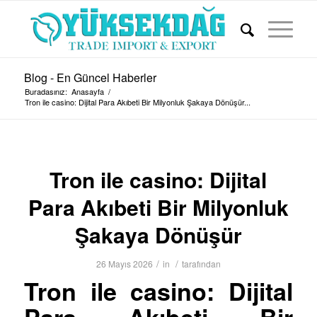
Blog - En Güncel Haberler
Buradasınız:
Anasayfa
/
Tron ile casino: Dijital Para Akıbeti Bir Milyonluk Şakaya Dönüşür...
Tron ile casino: Dijital
Para Akıbeti Bir Milyonluk
Şakaya Dönüşür
/
/
26 Mayıs 2026
in
tarafından
Tron ile casino: Dijital