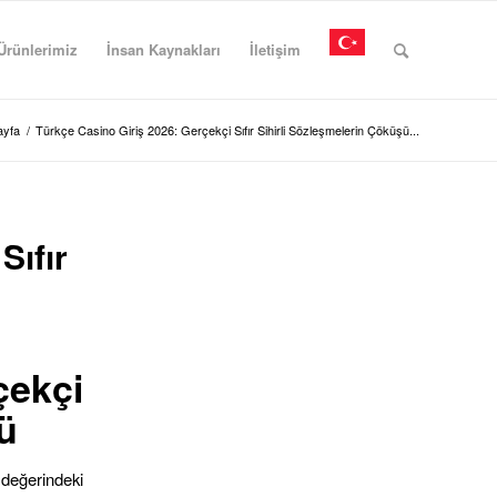
Ürünlerimiz
İnsan Kaynakları
İletişim
ayfa
/
Türkçe Casino Giriş 2026: Gerçekçi Sıfır Sihirli Sözleşmelerin Çöküşü...
Sıfır
çekçi
şü
 değerindeki