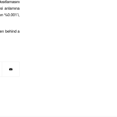
ısıtlamasını
esi anlamına
ın %0.001’i,
dden behind a