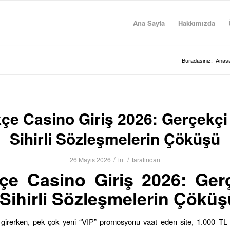
Ana Sayfa
Hakkımızda
Buradasınız:
Anas
çe Casino Giriş 2026: Gerçekçi 
Sihirli Sözleşmelerin Çöküşü
/
/
26 Mayıs 2026
in
tarafından
çe Casino Giriş 2026: Ger
r Sihirli Sözleşmelerin Çökü
 girerken, pek çok yeni “VIP” promosyonu vaat eden site, 1.000 TL