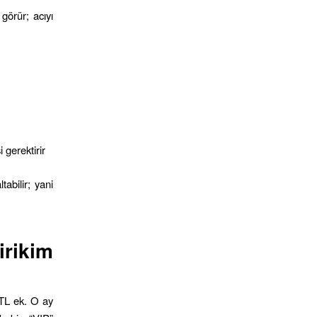
görür; acıyı
 gerektirir
abilir; yani
irikim
 TL ek. O ay