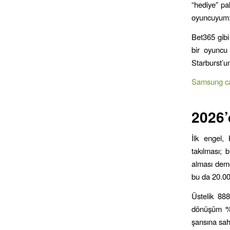
“hediye” pak
oyuncuyum; e
Bet365 gibi
bir oyuncu
Starburst’u
Samsung can
2026’
İlk engel,
takılması; 
alması demek
bu da 20.000
Üstelik 88
dönüşüm %0
şansına sah