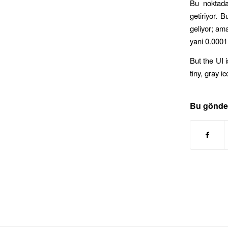
Bu noktada,
getiriyor. 
geliyor; am
yani 0.0001
But the UI i
tiny, gray i
Bu gönder