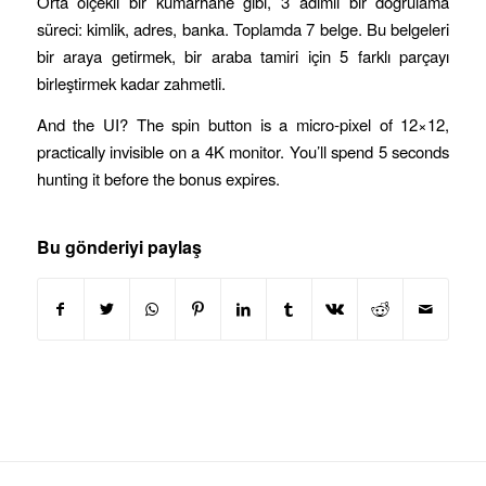
Orta ölçekli bir kumarhane gibi, 3 adımlı bir doğrulama
süreci: kimlik, adres, banka. Toplamda 7 belge. Bu belgeleri
bir araya getirmek, bir araba tamiri için 5 farklı parçayı
birleştirmek kadar zahmetli.
And the UI? The spin button is a micro‑pixel of 12×12,
practically invisible on a 4K monitor. You’ll spend 5 seconds
hunting it before the bonus expires.
Bu gönderiyi paylaş