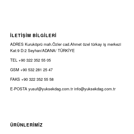
İLETİŞİM BİLGİLERİ
ADRES Kuruköprü mah.Özler cad.Ahmet özel türkay iş merkezi
Kat:9 D:2 Seyhan/ADANA/ TÜRKİYE
TEL +90 322 352 55 05
GSM +90 532 281 25 47
FAKS +90 322 352 55 58
E-POSTA yusuf@yuksekdag.com.tr info@yuksekdag.com.tr
ÜRÜNLERİMİZ