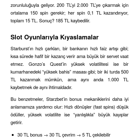
zorunluluğuyla geliyor. 200 TL’yi 2.000 TL’ye çıkarmak için
ortalama 150 spin gerekir; her spin 0,1 TL kazandırıyor,
toplam 15 TL. Sonuç? 185 TL kaybedilir.
Slot Oyunlarıyla Kıyaslamalar
Starburst’ın hızlı çarkları, bir bankanın hızlı faiz artışı gibi;
kısa sürede hafif bir kazanç verir ama büyük bir servet vaat
etmez. Gonzo’s Quest’in yüksek volatilitesi ise bir
kumarhanedeki “yüksek bahis” masası gibi; bir iki turda 500
TL kazanmak mümkün, ama aynı anda 1.000 TL
kaybetmek de aynı ihtimaldadır.
Bu benzetmeler, Starzbet’in bonus mekaniklerini daha iyi
anlamamıza yardımcı olur: Hızlı dönüşler (fast spins) düşük
ödüller, yüksek volatilite ise “yanlışlıkla” büyük kayıplar
getirir.
30 TL bonus → 30 TL çevrim → 5 TL çekilebilir