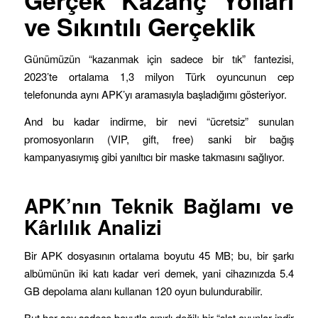
Gerçek Kazanç Yolları
ve Sıkıntılı Gerçeklik
Günümüzün “kazanmak için sadece bir tık” fantezisi,
2023’te ortalama 1,3 milyon Türk oyuncunun cep
telefonunda aynı APK’yı aramasıyla başladığımı gösteriyor.
And bu kadar indirme, bir nevi “ücretsiz” sunulan
promosyonların (VIP, gift, free) sanki bir bağış
kampanyasıymış gibi yanıltıcı bir maske takmasını sağlıyor.
APK’nın Teknik Bağlamı ve
Kârlılık Analizi
Bir APK dosyasının ortalama boyutu 45 MB; bu, bir şarkı
albümünün iki katı kadar veri demek, yani cihazınızda 5.4
GB depolama alanı kullanan 120 oyun bulundurabilir.
But her şey sadece boyutla sınırlı değil; bir “slot oyunlar indir