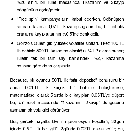
%20 sınırı, bir rulet masasında 1 kazanım ve 2 kayıp
döngüsüne eşdeğerdir.
“Free spin” kampanyalarını kabul ederken, 3 dönüşten
sonra ortalama 0,07 TL kazanç sağlanır; bu, bir haftalık
ortalama kayıp tutarının %0,5’ine denk gelir.
Gonzo’s Quest gibi yüksek volatilite slotları, 1 kez 100 TL
lik bahisle 500 TL kazanma olasılığını %1,2 olarak sunar;
ruletin tek bir tam sayı bahisindeki %2,7 kazanma
şansına göre daha çarpıcıdır.
Because, bir oyuncu 50 TL lik “sıfır depozito” bonusunu bir
anda 0,01 TL lik küçük bir bahisle bölüştürürse,
matematiksel olarak 5 turda bile kayıpları 0,05 TL’ye düşer;
bu, bir rulet masasında “1 kazanım, 2 kayıp” döngüsünü
aşmanın bir yolu gibi görünüyor.
But, gerçek hayatta Bwin’in promosyon koşulları, 30 gün
içinde 0,5 TL lik bir “gift”i 2 günde 0,02 TL olarak eritir; bu,