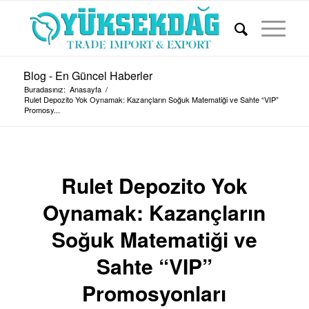
Blog - En Güncel Haberler
Buradasınız:
Anasayfa
/
Rulet Depozito Yok Oynamak: Kazançların Soğuk Matematiği ve Sahte “VIP”
Promosy...
Rulet Depozito Yok
Oynamak: Kazançların
Soğuk Matematiği ve
Sahte “VIP”
Promosyonları