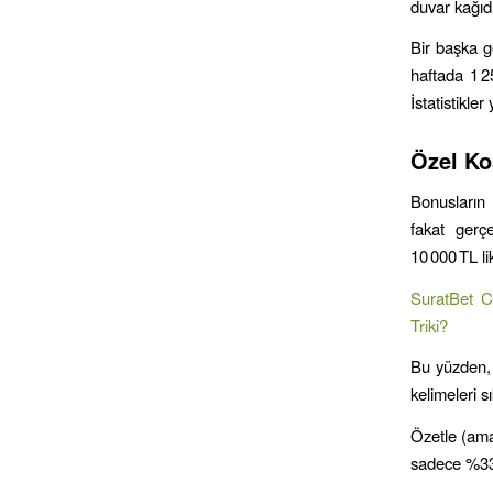
duvar kağıdı
Bir başka ge
haftada 1 2
İstatistikl
Özel Koş
Bonusların 
fakat gerç
10 000 TL l
SuratBet C
Triki?
Bu yüzden, 
kelimeleri s
Özetle (ama
sadece %33’l