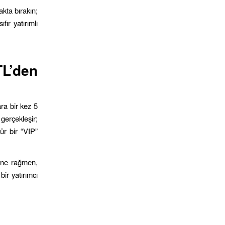
kta bırakın;
fır yatırımlı
L’den
ara bir kez 5
erçekleşir;
ür bir “VIP”
ine rağmen,
ir yatırımcı