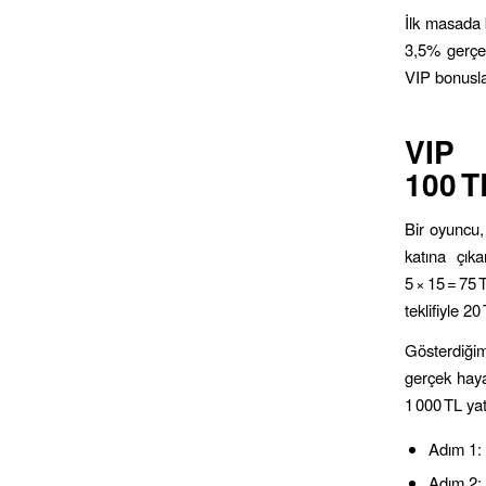
İlk masada 
3,5% gerçek 
VIP bonusla
VIP 
100 T
Bir oyuncu, 
katına çık
5 × 15 = 75
teklifiyle 2
Gösterdiği
gerçek haya
1 000 TL ya
Adım 1: 
Adım 2: 