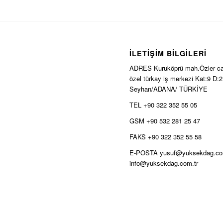
İLETİŞİM BİLGİLERİ
ADRES Kuruköprü mah.Özler c
özel türkay iş merkezi Kat:9 D:2
Seyhan/ADANA/ TÜRKİYE
TEL +90 322 352 55 05
GSM +90 532 281 25 47
FAKS +90 322 352 55 58
E-POSTA yusuf@yuksekdag.co
info@yuksekdag.com.tr