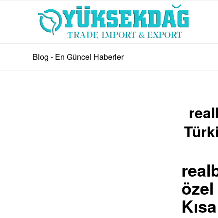
Blog - En Güncel Haberler
real
Türk
real
özel
Kıs