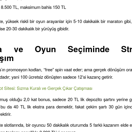
l 8.500 TL, maksimum bahis 150 TL
ite, yüksek riskli bir oyun arayanlar için 5‑10 dakikalık bir maraton gibi,
se 20‑30 dakikalık bir yürüyüş gibidir.
a ve Oyun Seçiminde Stra
aşım
’ın promosyon kodları, “free” spin vaat eder; ama gerçek dönüşüm oran
dadır; yani 100 ücretsiz dönüşten sadece 12’si kazanç getirir.
lot Sitesi: Sızma Kuralı ve Gerçek Çıkar Çatışması
muş olduğu 2,0 kat bonus, sadece 20 TL lik depozito şartını yerine ge
; bu da 40 TL lik ekstra para demektir, fakat çekim şartı 30 gün içi
ktirir.
ite slotlarında, bir oyuncu 50 dakikalık oturumda 5 farklı kazanım elde 