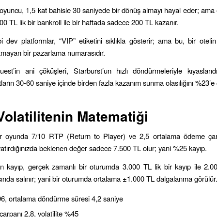
 oyuncu, 1,5 kat bahisle 30 saniyede bir dönüş almayı hayal eder; ama 
0 TL lik bir bankroll ile bir haftada sadece 200 TL kazanır.
i dev platformlar, “VIP” etiketini sıklıkla gösterir; ama bu, bir otelin
atmayan bir pazarlama numarasıdır.
st’in ani çöküşleri, Starburst’un hızlı döndürmeleriyle kıyasland
lotların 30‑60 saniye içinde birden fazla kazanım sunma olasılığını %23’e ç
Volatilitenin Matematiği
ir oyunda 7/10 RTP (Return to Player) ve 2,5 ortalama ödeme çar
atırdığınızda beklenen değer sadece 7.500 TL olur; yani %25 kayıp.
 kayıp, gerçek zamanlı bir oturumda 3.000 TL lik bir kayıp ile 2.00
ında salınır; yani bir oturumda ortalama ±1.000 TL dalgalanma görülür
, ortalama döndürme süresi 4,2 saniye
rpanı 2,8, volatilite %45