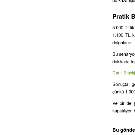
bu kazançla
Pratik B
5.000 TL’li
1.100 TL ka
dalgalanır.
Bu senaryod
dakikada to
Canlı Black
Sonuçta, ge
çünkü 1.000 
Ve bir de ş
kapatılıyor
Bu gönder