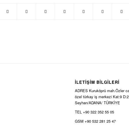
İLETİŞİM BİLGİLERİ
ADRES Kuruköprü mah.Özler c
özel türkay iş merkezi Kat:9 D:2
Seyhan/ADANA/ TÜRKİYE
TEL +90 322 352 55 05
GSM +90 532 281 25 47