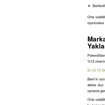
Bankrol
Orta volatil
oyunculara i
Mark
Yakl
PokersStars
%12 civarın
En İyi 15 S
Bwin’in sun
aktive olur
oynama gere
Orta volatil