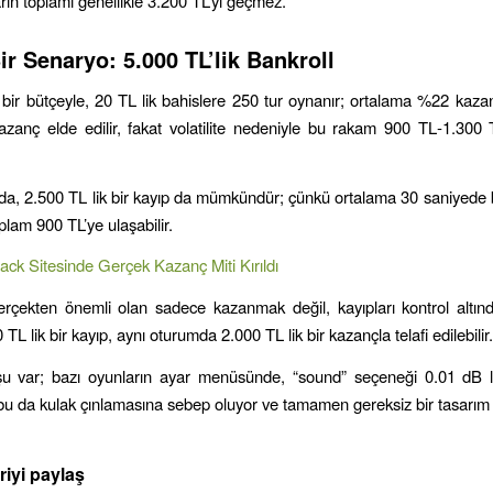
rın toplamı genellikle 3.200 TL’yi geçmez.
ir Senaryo: 5.000 TL’lik Bankroll
k bir bütçeyle, 20 TL lik bahislere 250 tur oynanır; ortalama %22 kazan
zanç elde edilir, fakat volatilite nedeniyle bu rakam 900 TL‑1.300
a, 2.500 TL lik bir kayıp da mümkündür; çünkü ortalama 30 saniyede b
plam 900 TL’ye ulaşabilir.
jack Sitesinde Gerçek Kazanç Miti Kırıldı
rçekten önemli olan sadece kazanmak değil, kayıpları kontrol altınd
TL lik bir kayıp, aynı oturumda 2.000 TL lik bir kazançla telafi edilebilir.
u var; bazı oyunların ayar menüsünde, “sound” seçeneği 0.01 dB li
, bu da kulak çınlamasına sebep oluyor ve tamamen gereksiz bir tasarım 
iyi paylaş