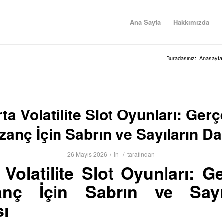
Ana Sayfa
Hakkımızda
Buradasınız:
Anasayfa
ta Volatilite Slot Oyunları: Ger
zanç İçin Sabrın ve Sayıların Da
/
/
26 Mayıs 2026
in
tarafından
 Volatilite Slot Oyunları: G
anç İçin Sabrın ve Sayıl
ı