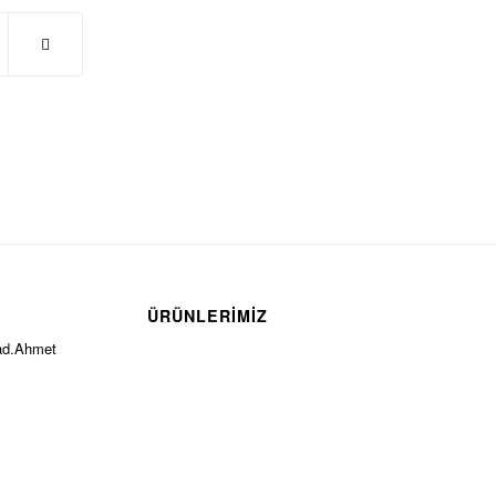
ÜRÜNLERİMİZ
ad.Ahmet