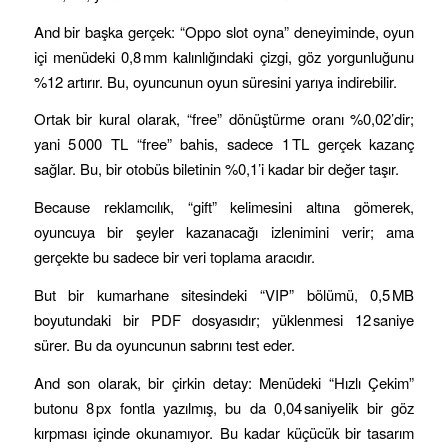
And bir başka gerçek: “Oppo slot oyna” deneyiminde, oyun
içi menüdeki 0,8 mm kalınlığındaki çizgi, göz yorgunluğunu
%12 artırır. Bu, oyuncunun oyun süresini yarıya indirebilir.
Ortak bir kural olarak, “free” dönüştürme oranı %0,02’dir;
yani 5 000 TL “free” bahis, sadece 1 TL gerçek kazanç
sağlar. Bu, bir otobüs biletinin %0,1’i kadar bir değer taşır.
Because reklamcılık, “gift” kelimesini altına gömerek,
oyuncuya bir şeyler kazanacağı izlenimini verir; ama
gerçekte bu sadece bir veri toplama aracıdır.
But bir kumarhane sitesindeki “VIP” bölümü, 0,5 MB
boyutundaki bir PDF dosyasıdır; yüklenmesi 12 saniye
sürer. Bu da oyuncunun sabrını test eder.
And son olarak, bir çirkin detay: Menüdeki “Hızlı Çekim”
butonu 8 px fontla yazılmış, bu da 0,04 saniyelik bir göz
kırpması içinde okunamıyor. Bu kadar küçücük bir tasarım