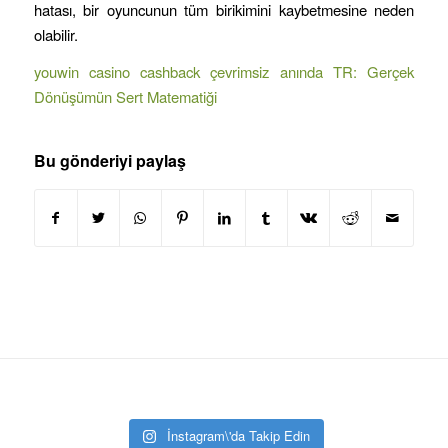
hatası, bir oyuncunun tüm birikimini kaybetmesine neden
olabilir.
youwin casino cashback çevrimsiz anında TR: Gerçek
Dönüşümün Sert Matematiği
Bu gönderiyi paylaş
İnstagram\'da Takip Edin