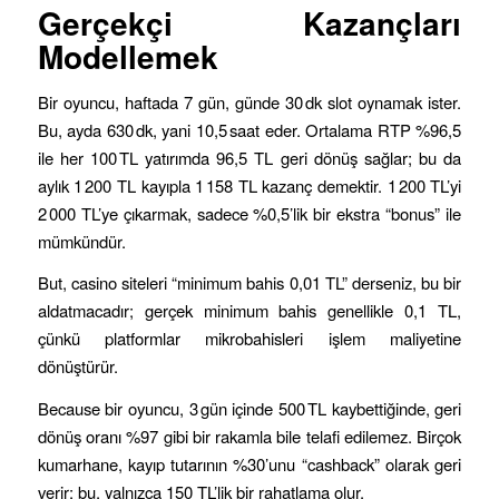
Gerçekçi Kazançları
Modellemek
Bir oyuncu, haftada 7 gün, günde 30 dk slot oynamak ister.
Bu, ayda 630 dk, yani 10,5 saat eder. Ortalama RTP %96,5
ile her 100 TL yatırımda 96,5 TL geri dönüş sağlar; bu da
aylık 1 200 TL kayıpla 1 158 TL kazanç demektir. 1 200 TL’yi
2 000 TL’ye çıkarmak, sadece %0,5’lik bir ekstra “bonus” ile
mümkündür.
But, casino siteleri “minimum bahis 0,01 TL” derseniz, bu bir
aldatmacadır; gerçek minimum bahis genellikle 0,1 TL,
çünkü platformlar mikrobahisleri işlem maliyetine
dönüştürür.
Because bir oyuncu, 3 gün içinde 500 TL kaybettiğinde, geri
dönüş oranı %97 gibi bir rakamla bile telafi edilemez. Birçok
kumarhane, kayıp tutarının %30’unu “cashback” olarak geri
verir; bu, yalnızca 150 TL’lik bir rahatlama olur.