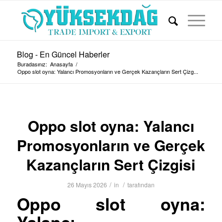
Blog - En Güncel Haberler
Buradasınız:
Anasayfa
/
Oppo slot oyna: Yalancı Promosyonların ve Gerçek Kazançların Sert Çizg...
Oppo slot oyna: Yalancı
Promosyonların ve Gerçek
Kazançların Sert Çizgisi
/
/
26 Mayıs 2026
in
tarafından
Oppo slot oyna: