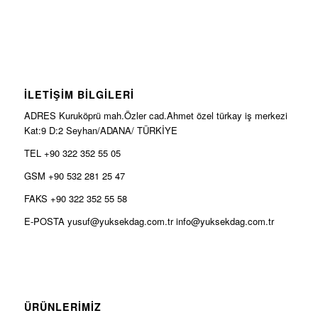
İLETİŞİM BİLGİLERİ
ADRES Kuruköprü mah.Özler cad.Ahmet özel türkay iş merkezi
Kat:9 D:2 Seyhan/ADANA/ TÜRKİYE
TEL +90 322 352 55 05
GSM +90 532 281 25 47
FAKS +90 322 352 55 58
E-POSTA yusuf@yuksekdag.com.tr info@yuksekdag.com.tr
ÜRÜNLERİMİZ