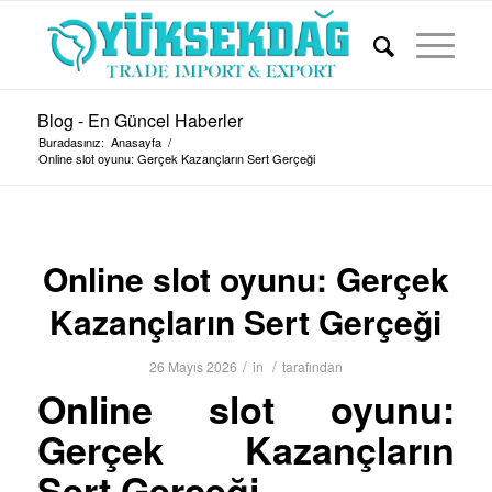
Blog - En Güncel Haberler
Buradasınız:
Anasayfa
/
Online slot oyunu: Gerçek Kazançların Sert Gerçeği
Online slot oyunu: Gerçek
Kazançların Sert Gerçeği
/
/
26 Mayıs 2026
in
tarafından
Online slot oyunu:
Gerçek Kazançların
Sert Gerçeği