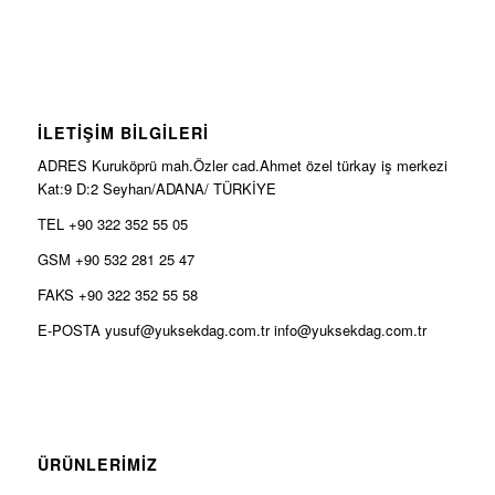
İLETİŞİM BİLGİLERİ
ADRES Kuruköprü mah.Özler cad.Ahmet özel türkay iş merkezi
Kat:9 D:2 Seyhan/ADANA/ TÜRKİYE
TEL +90 322 352 55 05
GSM +90 532 281 25 47
FAKS +90 322 352 55 58
E-POSTA yusuf@yuksekdag.com.tr info@yuksekdag.com.tr
ÜRÜNLERİMİZ