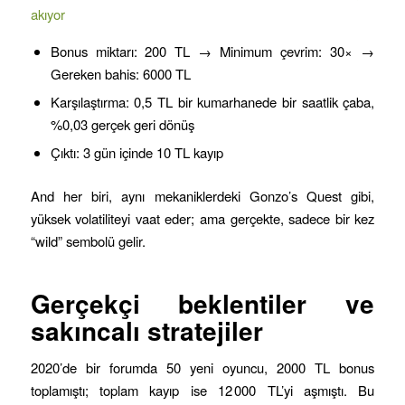
akıyor
Bonus miktarı: 200 TL → Minimum çevrim: 30× →
Gereken bahis: 6000 TL
Karşılaştırma: 0,5 TL bir kumarhanede bir saatlik çaba,
%0,03 gerçek geri dönüş
Çıktı: 3 gün içinde 10 TL kayıp
And her biri, aynı mekaniklerdeki Gonzo’s Quest gibi,
yüksek volatiliteyi vaat eder; ama gerçekte, sadece bir kez
“wild” sembolü gelir.
Gerçekçi beklentiler ve
sakıncalı stratejiler
2020’de bir forumda 50 yeni oyuncu, 2000 TL bonus
toplamıştı; toplam kayıp ise 12 000 TL’yi aşmıştı. Bu