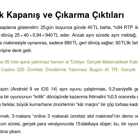
k Kapanış ve Çıkarma Çıktıları
esaplama gösterelim: 25 gün boyunca günde 40 TL bahis, %94 RTP ile
 dönüş 25 × 40 × 0,94 = 940 TL eder. Ancak aynı sürede aynı meblağ
a makinesiyle oynanırsa, sadece 880 TL geri dönüş sağlar; 60 TL’lik far
işine denk gelir.
no 95 free spins yatırımsız hemen al Türkiye: Gerçek Matematiksel Kab
Casino 220 Ücretsiz Döndürme Yatırımsız Bugün Al TR: Gerçek 
cihazın (Android 9 ve iOS 14) aynı oyunu çalıştırması, 0,2 saniyelik g
da bir oyuncunun “kritik” dönüşünde kazanma ihtimalini %0,5 oranında de
 farklar, büyük kumarhane zincirlerinin “kâr marjını” bir çöp torbası kadar
rnek: 3‑makara “online 3 makaralı ücretsiz slot makinesi”nin demo 
urum süresi, gerçek para versiyonunda 15 dakikaya düşer; bu, bir oyu
tına çıkarır.