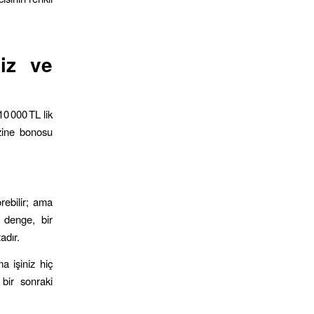
liz ve
0 000 TL lik
azine bonosu
rebilir; ama
u denge, bir
adır.
ma işiniz hiç
bir sonraki