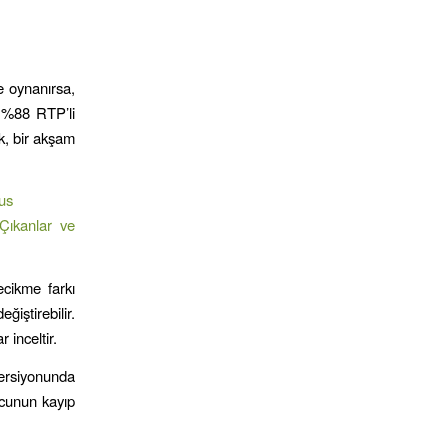
 oynanırsa,
, %88 RTP’li
k, bir akşam
us
Çıkanlar ve
ecikme farkı
ğiştirebilir.
 inceltir.
versiyonunda
ncunun kayıp