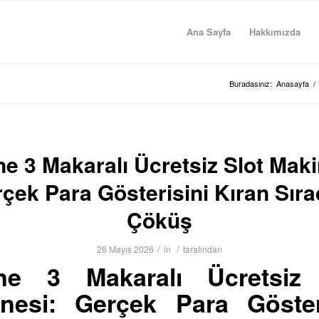
Ana Sayfa
Hakkımızda
Buradasınız:
Anasayfa
/
ne 3 Makaralı Ücretsiz Slot Maki
çek Para Gösterisini Kıran Sır
Çöküş
/
/
26 Mayıs 2026
in
tarafından
ine 3 Makaralı Ücretsiz 
nesi: Gerçek Para Göster