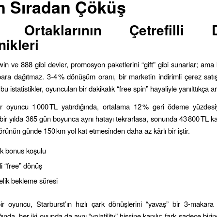
n Sıradan Çöküş
 Ortaklarının Çetrefilli 
ikleri
in ve 888 gibi devler, promosyon paketlerini “gift” gibi sunarlar; ama
 para dağıtmaz. 3‑4 % dönüşüm oranı, bir marketin indirimli çerez sat
u istatistikler, oyuncuları bir dakikalık “free spin” hayaliyle yanılttıkça ar
ir oyuncu 1 000 TL yatırdığında, ortalama 12 % geri ödeme yüzdesiy
; bir yılda 365 gün boyunca aynı hatayı tekrarlasa, sonunda 43 800 TL k
förünün günde 150 km yol kat etmesinden daha az kârlı bir iştir.
ük bonus koşulu
li “free” dönüş
elik bekleme süresi
r oyuncu, Starburst’ın hızlı çark dönüşlerini “yavaş” bir 3‑makara
ğında, her iki oyunda da aynı “volatility” hissine kapılır; fark sadece birin