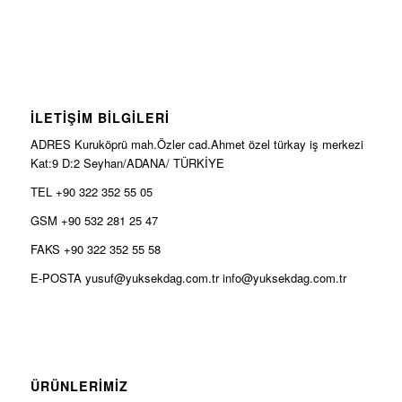
İLETİŞİM BİLGİLERİ
ADRES Kuruköprü mah.Özler cad.Ahmet özel türkay iş merkezi
Kat:9 D:2 Seyhan/ADANA/ TÜRKİYE
TEL +90 322 352 55 05
GSM +90 532 281 25 47
FAKS +90 322 352 55 58
E-POSTA yusuf@yuksekdag.com.tr info@yuksekdag.com.tr
ÜRÜNLERİMİZ