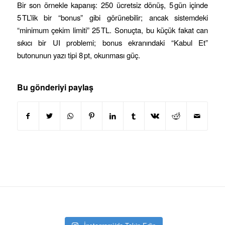
Bir son örnekle kapanış: 250 ücretsiz dönüş, 5 gün içinde
5 TL’lik bir “bonus” gibi görünebilir; ancak sistemdeki
“minimum çekim limiti” 25 TL. Sonuçta, bu küçük fakat can
sıkıcı bir UI problemi; bonus ekranındaki “Kabul Et”
butonunun yazı tipi 8 pt, okunması güç.
Bu gönderiyi paylaş