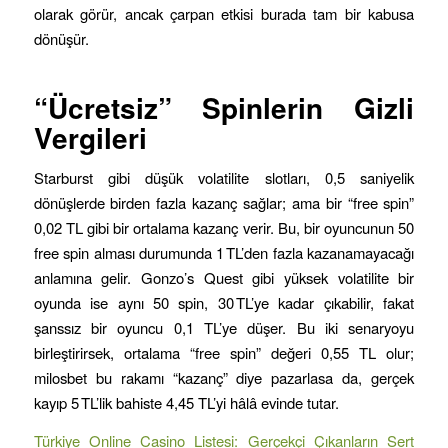
olarak görür, ancak çarpan etkisi burada tam bir kabusa
dönüşür.
“Ücretsiz” Spinlerin Gizli
Vergileri
Starburst gibi düşük volatilite slotları, 0,5 saniyelik
dönüşlerde birden fazla kazanç sağlar; ama bir “free spin”
0,02 TL gibi bir ortalama kazanç verir. Bu, bir oyuncunun 50
free spin alması durumunda 1 TL’den fazla kazanamayacağı
anlamına gelir. Gonzo’s Quest gibi yüksek volatilite bir
oyunda ise aynı 50 spin, 30 TL’ye kadar çıkabilir, fakat
şanssız bir oyuncu 0,1 TL’ye düşer. Bu iki senaryoyu
birleştirirsek, ortalama “free spin” değeri 0,55 TL olur;
milosbet bu rakamı “kazanç” diye pazarlasa da, gerçek
kayıp 5 TL’lik bahiste 4,45 TL’yi hâlâ evinde tutar.
Türkiye Online Casino Listesi: Gerçekçi Çıkanların Sert