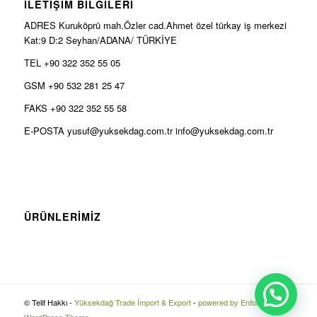
İLETİŞİM BİLGİLERİ
ADRES Kuruköprü mah.Özler cad.Ahmet özel türkay iş merkezi
Kat:9 D:2 Seyhan/ADANA/ TÜRKİYE
TEL +90 322 352 55 05
GSM +90 532 281 25 47
FAKS +90 322 352 55 58
E-POSTA yusuf@yuksekdag.com.tr info@yuksekdag.com.tr
ÜRÜNLERİMİZ
© Telif Hakkı -
Yüksekdağ Trade İmport & Export
-
powered by Enfold
WordPress Theme