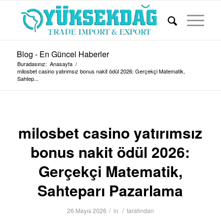
Blog - En Güncel Haberler
Buradasınız:
Anasayfa
/
milosbet casino yatırımsız bonus nakit ödül 2026: Gerçekçi Matematik,
Sahtep...
milosbet casino yatırımsız
bonus nakit ödül 2026:
Gerçekçi Matematik,
Sahteparı Pazarlama
/
/
26 Mayıs 2026
in
tarafından