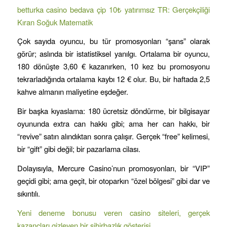
betturka casino bedava çip 10₺ yatırımsız TR: Gerçekçiliği
Kıran Soğuk Matematik
Çok sayıda oyuncu, bu tür promosyonları “şans” olarak
görür; aslında bir istatistiksel yanılgı. Ortalama bir oyuncu,
180 dönüşte 3,60 € kazanırken, 10 kez bu promosyonu
tekrarladığında ortalama kaybı 12 € olur. Bu, bir haftada 2,5
kahve almanın maliyetine eşdeğer.
Bir başka kıyaslama: 180 ücretsiz döndürme, bir bilgisayar
oyununda extra can hakkı gibi; ama her can hakkı, bir
“revive” satın alındıktan sonra çalışır. Gerçek “free” kelimesi,
bir “gift” gibi değil; bir pazarlama cilası.
Dolayısıyla, Mercure Casino’nun promosyonları, bir “VIP”
geçidi gibi; ama geçit, bir otoparkın “özel bölgesi” gibi dar ve
sıkıntılı.
Yeni deneme bonusu veren casino siteleri, gerçek
kazançları gizleyen bir sihirbazlık gösterisi