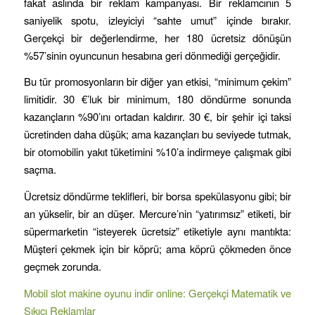
fakat aslında bir reklam kampanyası. Bir reklamcının 5
saniyelik spotu, izleyiciyi “sahte umut” içinde bırakır.
Gerçekçi bir değerlendirme, her 180 ücretsiz dönüşün
%57’sinin oyuncunun hesabına geri dönmediği gerçeğidir.
Bu tür promosyonların bir diğer yan etkisi, “minimum çekim”
limitidir. 30 €’luk bir minimum, 180 döndürme sonunda
kazançların %90’ını ortadan kaldırır. 30 €, bir şehir içi taksi
ücretinden daha düşük; ama kazançları bu seviyede tutmak,
bir otomobilin yakıt tüketimini %10’a indirmeye çalışmak gibi
saçma.
Ücretsiz döndürme teklifleri, bir borsa spekülasyonu gibi; bir
an yükselir, bir an düşer. Mercure’nin “yatırımsız” etiketi, bir
süpermarketin “isteyerek ücretsiz” etiketiyle aynı mantıkta:
Müşteri çekmek için bir köprü; ama köprü çökmeden önce
geçmek zorunda.
Mobil slot makine oyunu indir online: Gerçekçi Matematik ve
Sıkıcı Reklamlar