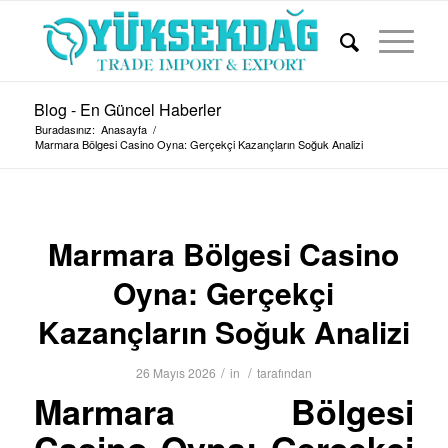
Blog - En Güncel Haberler
Buradasınız:
Anasayfa
/
Marmara Bölgesi Casino Oyna: Gerçekçi Kazançların Soğuk Analizi
Marmara Bölgesi Casino
Oyna: Gerçekçi
Kazançların Soğuk Analizi
/
/
26 Mayıs 2026
in
tarafından
Marmara Bölgesi