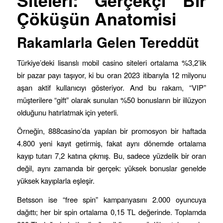
Siteleri: Gerçekçi Bir
Çöküşün Anatomisi
Rakamlarla Gelen Tereddüt
Türkiye’deki lisanslı mobil casino siteleri ortalama %3,2’lik
bir pazar payı taşıyor, ki bu oran 2023 itibarıyla 12 milyonu
aşan aktif kullanıcıyı gösteriyor. And bu rakam, “VIP”
müşterilere “gift” olarak sunulan %50 bonusların bir illüzyon
olduğunu hatırlatmak için yeterli.
Örneğin, 888casino’da yapılan bir promosyon bir haftada
4.800 yeni kayıt getirmiş, fakat aynı dönemde ortalama
kayıp tutarı 7,2 katına çıkmış. Bu, sadece yüzdelik bir oran
değil, aynı zamanda bir gerçek: yüksek bonuslar genelde
yüksek kayıplarla eşleşir.
Betsson ise “free spin” kampanyasını 2.000 oyuncuya
dağıttı; her bir spin ortalama 0,15 TL değerinde. Toplamda