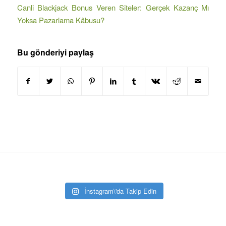
Canli Blackjack Bonus Veren Siteler: Gerçek Kazanç Mı
Yoksa Pazarlama Kâbusu?
Bu gönderiyi paylaş
İnstagram\'da Takip Edin