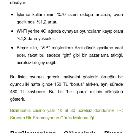
düşüyor.
İşlemci kullanımının %70 üzeri olduğu anlarda, oyun
gecikmesi %1,2 artar.
Wi‑Fi yerine 4G ağında oynayan oyuncuların kayıp oranı
%4,3 daha yüksektir.
Birçok site, “VIP” müşterilere özel düşük gecikme vaat
eder, fakat bu sadece “gift” gibi bir pazarlama taktiği,
ücretsiz bir şey değil.
Bu liste, oyunun gerçek maliyetini gösterir; örneğin bir
oyuncu iki hafta içinde 150 TL “bonus” alırken, aynı sürede
480 TL kaybeder. Bu, bir “hızlı para” mitinin çöküşünü
gösterir.
Bizimbahis casino yatır 1₺ al 80 ücretsiz döndürme TR:
Sıradan Bir Promosyonun Çürük Matematiği