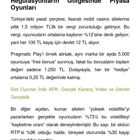
Regülasyonların Gölgesinde Piyasa
Oyunları
Türkiye’deki yasal çerçeve, lisanslı mobil casino sitelerine
yıllık 1,5 milyon TL’lik bir vergi zorunluluğu getiriyor. Bu
vergi, oyuncuların ortalama kaybının %12’sine denk geliyor;
yani her 100 TL kayıp için devlet 12 TL alıyor.
Pragmatic Play’i örnek alırsak, aynı marka bir ayda 5.000
oyuncuya “free bonus” sunmuş, fakat bu bonusların toplam
değeri sadece 1.250 TL. Dolayısıyla, her bir “hediye”
ortalama 0,25 TL değerinde kalmış.
Slot Oyunlar İndir APK: Gerçek Kazanç Yolları ve Sıkıntılı
Gerçeklik
Bir diğer açıdan, kumar siteleri “yüksek volatilite”yi
pazarlarken gerçekte oyuncuların %73’ü bu volatiliteyi
“kaybetme oranı” olarak deneyimlemiştir. Bu sayı, bir slotun
RTP’si %96 olduğu halde, bireysel oturumda %30 kayıp
riski taşıdığını kanıtlar.