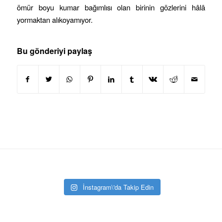
ömür boyu kumar bağımlısı olan birinin gözlerini hâlâ
yormaktan alıkoyamıyor.
Bu gönderiyi paylaş
İnstagram\'da Takip Edin