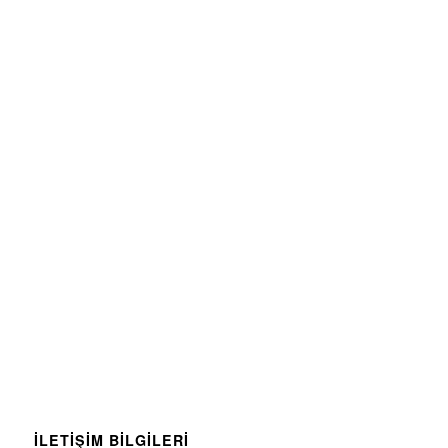
İLETİŞİM BİLGİLERİ