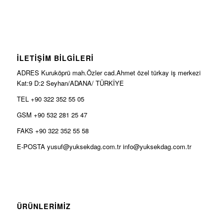
İLETİŞİM BİLGİLERİ
ADRES Kuruköprü mah.Özler cad.Ahmet özel türkay iş merkezi
Kat:9 D:2 Seyhan/ADANA/ TÜRKİYE
TEL +90 322 352 55 05
GSM +90 532 281 25 47
FAKS +90 322 352 55 58
E-POSTA yusuf@yuksekdag.com.tr info@yuksekdag.com.tr
ÜRÜNLERİMİZ