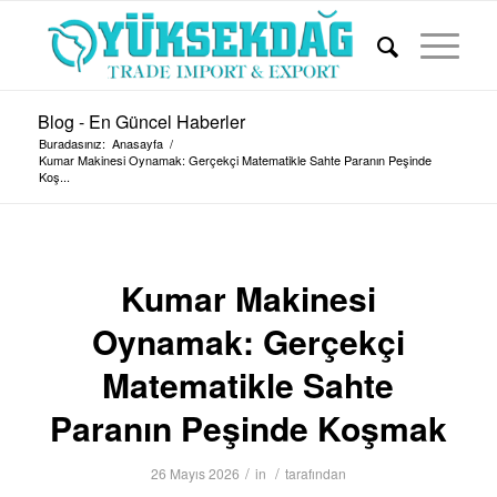
Blog - En Güncel Haberler
Buradasınız:
Anasayfa
/
Kumar Makinesi Oynamak: Gerçekçi Matematikle Sahte Paranın Peşinde
Koş...
Kumar Makinesi
Oynamak: Gerçekçi
Matematikle Sahte
Paranın Peşinde Koşmak
/
/
26 Mayıs 2026
in
tarafından