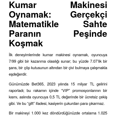
Kumar Makinesi
Oynamak: Gerçekçi
Matematikle Sahte
Paranın Peşinde
Koşmak
İlk deneyimlerinde kumar makinesi oynamak, oyuncuya
7/99 gibi bir kazanma olasılığı sunar; bu yüzde 7.07’lik bir
şans, bir çöp kutusunun altından bir çivi bulmaya çalışmakla
eşdeğerdir.
Günümüzde Bet365, 2023 yılında 15 milyar TL gelirini
raporladı; bu rakamın içinde “VIP” promosyonlarının bir
kısmı, aslında oyuncuya 0,5 TL değerinde bir ücretsiz çekiş
gibi. Ve bu “gift” ifadesi, kasiyerin çukurdan para çıkarmaz.
Bir makineyi 1.000 kez döndürdüğünüzde ortalama 1.025