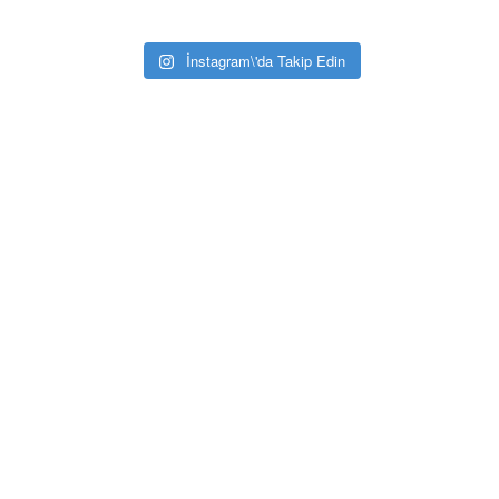
İnstagram\'da Takip Edin