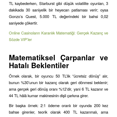
TL kaybederken, Starburst gibi düşük volatilite oyunları, 3
dakikada 30 saniyelik bir heyecan patlaması verir; oysa
Gonzo’s Quest, 5.000 TL değerindeki bir bahsi 0,02
saniyede çökertir.
Online Casinoların Karanlık Matematiği: Gerçek Kazanç ve
Sözde VIP’ler
Matematiksel Çarpanlar ve
Hatalı Beklentiler
Örnek olarak, bir oyuncu 50 TL’lik “ücretsiz dönüş” alır,
bunun %30’unun bir kazanç olarak geri dönmesi beklenir;
ama gerçek geri dönüş oranı %12’dir, yani 6 TL kazanır ve
44 TL hâlâ kumar makinesinin dişli çarkına girer.
Bir başka örnek: 2:1 ödeme oranlı bir oyunda 200 kez
bahse girenler, teorik olarak 400 TL kazanmalı, ama