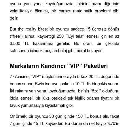
oyunu yan yana koyduğumuzda, birinin hızını diğerinin
volatilitesiyle ölçmek, bir çarpıcı matematik problemi gibi
gelir.
But the reality bites: bir oyuncu sadece 15 ücretsiz dönüş
(“free”) alırsa, kaybettiği 250 TL’yi telafi etmesi için en az
3.500 TL kazanması gerekir. Bu oran, bir çikolata
kutusunun içindeki boş ambalaj gibi moral bozuyor.
Markaların Kandırıcı “VIP” Paketleri
777casino, “VIP” müşterilerine ayda 5 kez 20 TL değerinde
bonus sunar; Bwin ise aynı paketle 10 TL lik bir çekiş sunar.
İki rakamı yan yana koyduğumuzda, birinin “özel” olduğunu
iddia etmesi, bir lüks oteldeki tek kişilik odanın fiyatını bir
tavuk yumurtasıyla kıyaslamak gibi.
Or örnek: bir oyuncu 30 gün içinde 150 TL bonus alır, fakat
7 gün içinde 45 TL kaybeder. Bu durumda net kayıp %70’in