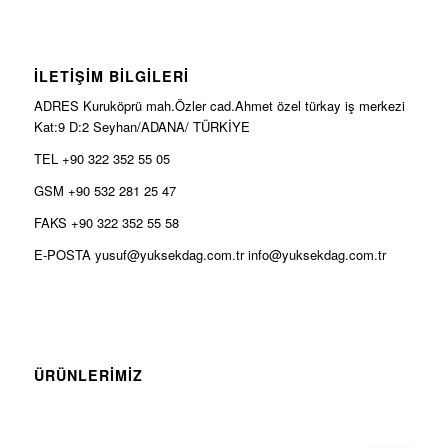
İLETİŞİM BİLGİLERİ
ADRES Kuruköprü mah.Özler cad.Ahmet özel türkay iş merkezi
Kat:9 D:2 Seyhan/ADANA/ TÜRKİYE
TEL +90 322 352 55 05
GSM +90 532 281 25 47
FAKS +90 322 352 55 58
E-POSTA yusuf@yuksekdag.com.tr info@yuksekdag.com.tr
ÜRÜNLERİMİZ