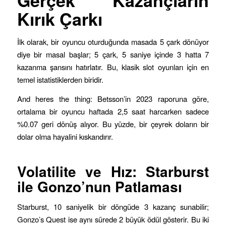
Gerçek Kazançların
Kırık Çarkı
İlk olarak, bir oyuncu oturduğunda masada 5 çark dönüyor
diye bir masal başlar; 5 çark, 5 saniye içinde 3 hatta 7
kazanma şansını hatırlatır. Bu, klasik slot oyunları için en
temel istatistiklerden biridir.
And heres the thing: Betsson’in 2023 raporuna göre,
ortalama bir oyuncu haftada 2,5 saat harcarken sadece
%0.07 geri dönüş alıyor. Bu yüzde, bir çeyrek doların bir
dolar olma hayalini kıskandırır.
Volatilite ve Hız: Starburst
ile Gonzo’nun Patlaması
Starburst, 10 saniyelik bir döngüde 3 kazanç sunabilir;
Gonzo’s Quest ise aynı sürede 2 büyük ödül gösterir. Bu iki