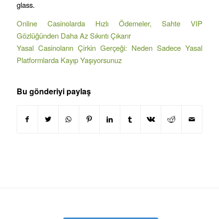
glass.
Online Casinolarda Hızlı Ödemeler, Sahte VIP
Gözlüğünden Daha Az Sıkıntı Çıkarır
Yasal Casinoların Çirkin Gerçeği: Neden Sadece Yasal
Platformlarda Kayıp Yaşıyorsunuz
Bu gönderiyi paylaş