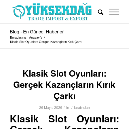
Blog - En Güncel Haberler
Buradasınız:
Anasayfa
/
Klasik Slot Oyunları: Gerçek Kazançların Kırık Çarkı
Klasik Slot Oyunları:
Gerçek Kazançların Kırık
Çarkı
/
/
26 Mayıs 2026
in
tarafından
Klasik Slot Oyunları: