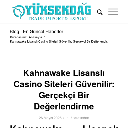
Blog - En Güncel Haberler
Buradasınız:
Anasayfa
/
Kahnawake Lisanslı Casino Siteleri Güvenilir: Gerçekçi Bir Değerlendir...
Kahnawake Lisanslı
Casino Siteleri Güvenilir:
Gerçekçi Bir
Değerlendirme
/
/
26 Mayıs 2026
in
tarafından