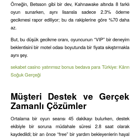
Örneğin, Betsson gibi bir dev, Kahnawake altında 8 farklı
oyun sunarken, aynı lisansla sadece 2.3% ödeme
gecikmesi rapor ediliyor; bu da rakiplerine göre %70 daha
az.
But, bu düşük gecikme oranı, oyuncunun “VIP” bir deneyim
beklentisini bir motel odası boyutunda bir fiyata sıkıştırmakla
aynı şey.
sekabet casino yatırımsız bonus bedava para Türkiye: Kârın
Soğuk Gerçeği
Müşteri Destek ve Gerçek
Zamanlı Çözümler
Ortalama bir oyun seansı 45 dakikayı bulurken, destek
ekibiyle bir soruna müdahale süresi 2.8 saat olarak
kaydedildi; bir an önce “free” bir yardım bekleyenlerin hayal