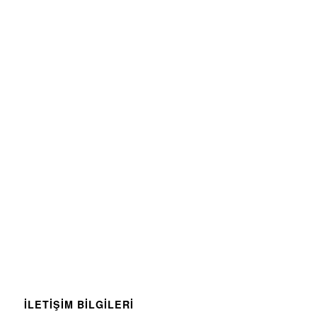
İLETİŞİM BİLGİLERİ