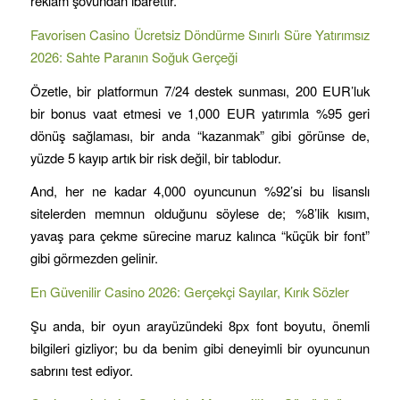
reklam şovundan ibarettir.
Favorisen Casino Ücretsiz Döndürme Sınırlı Süre Yatırımsız
2026: Sahte Paranın Soğuk Gerçeği
Özetle, bir platformun 7/24 destek sunması, 200 EUR’luk
bir bonus vaat etmesi ve 1,000 EUR yatırımla %95 geri
dönüş sağlaması, bir anda “kazanmak” gibi görünse de,
yüzde 5 kayıp artık bir risk değil, bir tablodur.
And, her ne kadar 4,000 oyuncunun %92’si bu lisanslı
sitelerden memnun olduğunu söylese de; %8’lik kısım,
yavaş para çekme sürecine maruz kalınca “küçük bir font”
gibi görmezden gelinir.
En Güvenilir Casino 2026: Gerçekçi Sayılar, Kırık Sözler
Şu anda, bir oyun arayüzündeki 8px font boyutu, önemli
bilgileri gizliyor; bu da benim gibi deneyimli bir oyuncunun
sabrını test ediyor.