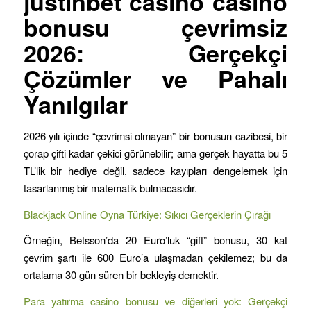
justinbet casino casino
bonusu çevrimsiz
2026: Gerçekçi
Çözümler ve Pahalı
Yanılgılar
2026 yılı içinde “çevrimsi olmayan” bir bonusun cazibesi, bir
çorap çifti kadar çekici görünebilir; ama gerçek hayatta bu 5
TL’lik bir hediye değil, sadece kayıpları dengelemek için
tasarlanmış bir matematik bulmacasıdır.
Blackjack Online Oyna Türkiye: Sıkıcı Gerçeklerin Çırağı
Örneğin, Betsson’da 20 Euro’luk “gift” bonusu, 30 kat
çevrim şartı ile 600 Euro’a ulaşmadan çekilemez; bu da
ortalama 30 gün süren bir bekleyiş demektir.
Para yatırma casino bonusu ve diğerleri yok: Gerçekçi