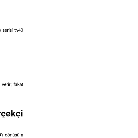
ıp serisi %40
verir; fakat
ekçi
90’ı dönüşüm