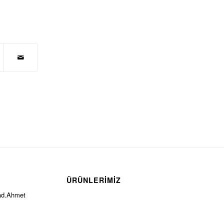
ÜRÜNLERİMİZ
ad.Ahmet