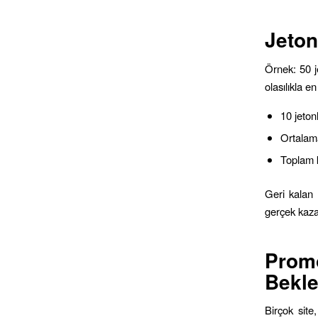
Jeton
Örnek: 50 je
olasılıkla e
10 jeton
Ortalama
Toplam k
Geri kalan 
gerçek kaza
Pro
Bekle
Birçok site