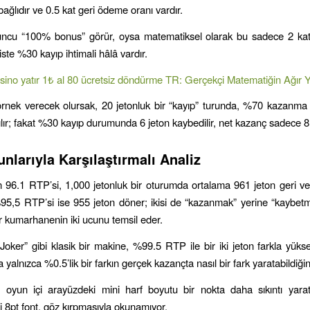
bağlıdır ve 0.5 kat geri ödeme oranı vardır.
ncu “100% bonus” görür, oysa matematiksel olarak bu sadece 2 katın
ste %30 kayıp ihtimali hâlâ vardır.
sino yatır 1₺ al 80 ücretsiz döndürme TR: Gerçekçi Matematiğin Ağır 
rnek verecek olursak, 20 jetonluk bir “kayıp” turunda, %70 kazanma 
ılır; fakat %30 kayıp durumunda 6 jeton kaybedilir, net kazanç sadece 8
nlarıyla Karşılaştırmalı Analiz
n 96.1 RTP’si, 1,000 jetonluk bir oturumda ortalama 961 jeton geri ve
5,5 RTP’si ise 955 jeton döner; ikisi de “kazanmak” yerine “kaybet
r kumarhanenin iki ucunu temsil eder.
oker” gibi klasik bir makine, %99.5 RTP ile bir iki jeton farkla yüks
 yalnızca %0.5’lik bir farkın gerçek kazançta nasıl bir fark yaratabildiğini
 oyun içi arayüzdeki mini harf boyutu bir nokta daha sıkıntı yarat
 8pt font, göz kırpmasıyla okunamıyor.