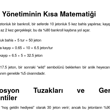
 Yönetiminin Kısa Matematiği
tonluk bir bankroll, bir seferde 10 jetonluk 5 kez bahis yapılırsa; kay
n az 2 kez gerçekleşir, bu da %80 bankroll kaybına yol açar.
luk bahis × 5 tur = 50 jeton
 kayıp = 0.65 × 10 = 6.5 jeton/tur
ayıp = 6.5 × 5 = 32.5 jeton
17.5 jeton, bir sonraki “wild” sembolünü beklerken bir anlık heyecan 
nım genelde %5 civarındadır.
mosyon Tuzakları ve Gerç
ntiler
, “hoş geldin hediyesi” olarak 30 jeton verir; ancak bu jetonların %