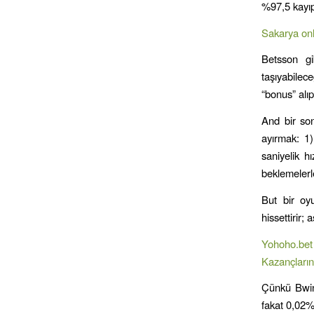
%97,5 kayıp 
Sakarya onl
Betsson gi
taşıyabilece
“bonus” alı
And bir son
ayırmak: 1)
saniyelik h
beklemelerle
But bir oyu
hissettirir;
Yohoho.be
Kazançları
Çünkü Bwin’
fakat 0,02% 