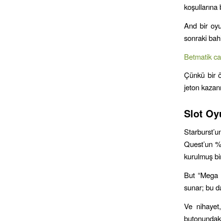
koşullarına 
And bir oyu
sonraki bahi
Betmatik ca
Çünkü bir ö
jeton kazan
Slot Oyu
Starburst’u
Quest’un %9
kurulmuş bi
But “Mega J
sunar; bu da
Ve nihayet,
butonundaki