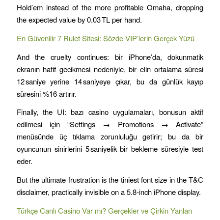
Hold’em instead of the more profitable Omaha, dropping
the expected value by 0.03 TL per hand.
En Güvenilir 7 Rulet Sitesi: Sözde VIP’lerin Gerçek Yüzü
And the cruelty continues: bir iPhone’da, dokunmatik
ekranın hafif gecikmesi nedeniyle, bir elin ortalama süresi
12 saniye yerine 14 saniyeye çıkar, bu da günlük kayıp
süresini %16 artırır.
Finally, the UI: bazı casino uygulamaları, bonusun aktif
edilmesi için “Settings → Promotions → Activate”
menüsünde üç tıklama zorunluluğu getirir; bu da bir
oyuncunun sinirlerini 5 saniyelik bir bekleme süresiyle test
eder.
But the ultimate frustration is the tiniest font size in the T&C
disclaimer, practically invisible on a 5.8‑inch iPhone display.
Türkçe Canlı Casino Var mı? Gerçekler ve Çirkin Yanları