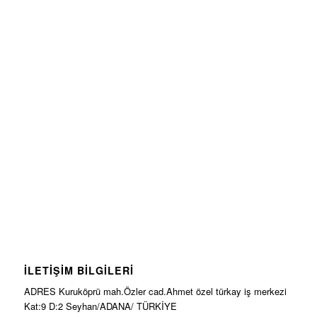
İLETİŞİM BİLGİLERİ
ADRES Kuruköprü mah.Özler cad.Ahmet özel türkay iş merkezi
Kat:9 D:2 Seyhan/ADANA/ TÜRKİYE