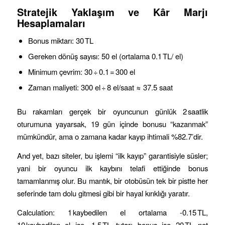
Stratejik Yaklaşım ve Kâr Marjı
Hesaplamaları
Bonus miktarı: 30 TL
Gereken dönüş sayısı: 50 el (ortalama 0.1 TL/ el)
Minimum çevrim: 30 ÷ 0.1 = 300 el
Zaman maliyeti: 300 el ÷ 8 el/saat ≈ 37.5 saat
Bu rakamları gerçek bir oyuncunun günlük 2 saatlik
oturumuna yayarsak, 19 gün içinde bonusu “kazanmak”
mümkündür, ama o zamana kadar kayıp ihtimali %82.7’dir.
And yet, bazı siteler, bu işlemi “ilk kayıp” garantisiyle süsler;
yani bir oyuncu ilk kaybını telafi ettiğinde bonus
tamamlanmış olur. Bu mantık, bir otobüsün tek bir pistte her
seferinde tam dolu gitmesi gibi bir hayal kırıklığı yaratır.
Calculation: 1 kaybedilen el ortalama -0.15 TL,
10 kaybedilen el ise -1.5 TL tutar; bonus ise 20 TL net