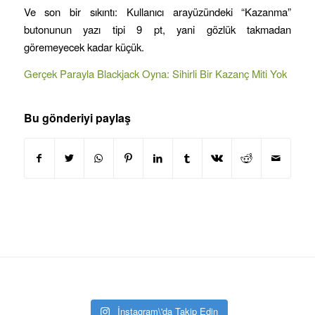
Ve son bir sıkıntı: Kullanıcı arayüzündeki “Kazanma”
butonunun yazı tipi 9 pt, yani gözlük takmadan
göremeyecek kadar küçük.
Gerçek Parayla Blackjack Oyna: Sihirli Bir Kazanç Miti Yok
Bu gönderiyi paylaş
İnstagram\'da Takip Edin