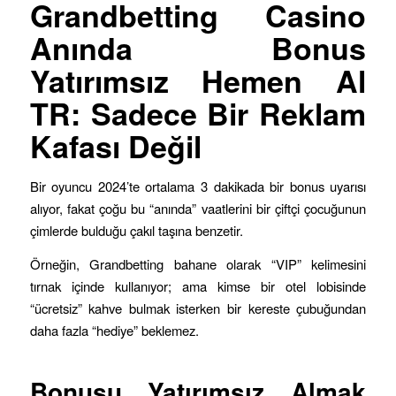
Grandbetting Casino
Anında Bonus
Yatırımsız Hemen Al
TR: Sadece Bir Reklam
Kafası Değil
Bir oyuncu 2024’te ortalama 3 dakikada bir bonus uyarısı
alıyor, fakat çoğu bu “anında” vaatlerini bir çiftçi çocuğunun
çimlerde bulduğu çakıl taşına benzetir.
Örneğin, Grandbetting bahane olarak “VIP” kelimesini
tırnak içinde kullanıyor; ama kimse bir otel lobisinde
“ücretsiz” kahve bulmak isterken bir kereste çubuğundan
daha fazla “hediye” beklemez.
Bonusu Yatırımsız Almak