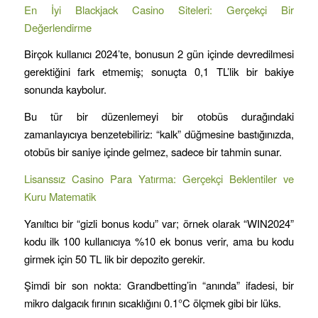
En İyi Blackjack Casino Siteleri: Gerçekçi Bir
Değerlendirme
Birçok kullanıcı 2024’te, bonusun 2 gün içinde devredilmesi
gerektiğini fark etmemiş; sonuçta 0,1 TL’lik bir bakiye
sonunda kaybolur.
Bu tür bir düzenlemeyi bir otobüs durağındaki
zamanlayıcıya benzetebiliriz: “kalk” düğmesine bastığınızda,
otobüs bir saniye içinde gelmez, sadece bir tahmin sunar.
Lisanssız Casino Para Yatırma: Gerçekçi Beklentiler ve
Kuru Matematik
Yanıltıcı bir “gizli bonus kodu” var; örnek olarak “WIN2024”
kodu ilk 100 kullanıcıya %10 ek bonus verir, ama bu kodu
girmek için 50 TL lik bir depozito gerekir.
Şimdi bir son nokta: Grandbetting’in “anında” ifadesi, bir
mikro dalgacık fırının sıcaklığını 0.1°C ölçmek gibi bir lüks.