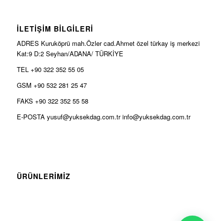
İLETİŞİM BİLGİLERİ
ADRES Kuruköprü mah.Özler cad.Ahmet özel türkay iş merkezi
Kat:9 D:2 Seyhan/ADANA/ TÜRKİYE
TEL +90 322 352 55 05
GSM +90 532 281 25 47
FAKS +90 322 352 55 58
E-POSTA yusuf@yuksekdag.com.tr info@yuksekdag.com.tr
ÜRÜNLERİMİZ