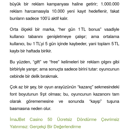
büyük bir reklam kampanyası haline getirir; 1.000.000
reklam harcamasıyla 10.000 yeni kayıt hedeflenir, fakat
bunların sadece 100’ü aktif kalır.
Orta ölçekli bir marka, “her gün 1 TL bonus” vaadiyle
kullanıcı tabanını genişletmeye çalışır; ama ortalama
kullanıcı, bu 1 TL’yi 5 gün içinde kaybeder, yani toplam 5 TL
kaybı bir haftada birikir.
Bu yüzden, “gift” ve “free” kelimeleri bir reklam çılgını gibi
birbiriyle yarışır; ama sonuçta sadece birini tutar: oyuncunun
cebinde bir delik bırakmak.
Çok az bir şey, bir oyun arayüzünün “kazanç” sekmesindeki
font boyutunun 9 pt olması; bu, oyuncunun kazancını tam
olarak görememesine ve sonunda “kayıp” tuşuna
basmasına neden olur.
İmaJBet Casino 50 Ücretsiz Döndürme Çevrimsiz
Yatırımsız: Gerçekçi Bir Değerlendirme