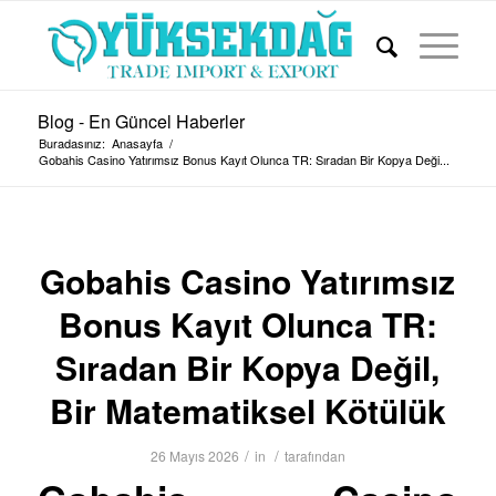
Blog - En Güncel Haberler
Buradasınız:
Anasayfa
/
Gobahis Casino Yatırımsız Bonus Kayıt Olunca TR: Sıradan Bir Kopya Deği...
Gobahis Casino Yatırımsız
Bonus Kayıt Olunca TR:
Sıradan Bir Kopya Değil,
Bir Matematiksel Kötülük
/
/
26 Mayıs 2026
in
tarafından