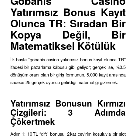
Gobahis Casino
Yatırımsız Bonus Kayıt
Olunca TR: Sıradan Bir
Kopya Değil, Bir
Matematiksel Kötülük
İlk başta “gobahis casino yatırımsız bonus kayıt olunca TR”
ifadesi bir pazarlama kâbusu gibi geliyor; gerçek ise, %0.5
dönüşüm oranı olan bir giriş formunun, 5.000 kayıt arasında
sadece 25 gerçek oyuncu getirdiği matematiği gizlemek.
Yatırımsız Bonusun Kırmızı
Çizgileri: 3 Adımda
Çökertmek
Adım 1: 10 TL “gift” bonusu, 2 kat çevirim koşuluyla bir slot