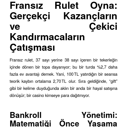
Fransız Rulet Oyna:
Gerçekçi Kazançların
ve Çekici
Kandırmacaların
Çatışması
Fransız rulet, 37 sayı yerine 38 sayı içeren bir tekerleğin
içinde dönen bir topa dayanıyor; bu bir turda %2,7 daha
fazla ev avantajı demek. Yani, 100 TL yatırdığın bir seansa
teorik kaybın ortalama 2,70 TL olur. Sıra geldiğinde, “gift”
gibi bir kelime duyduğunda aklın bir anda bir hayal satışına
dönüşür; bir casino kimseye para dağıtmıyor.
Bankroll Yönetimi:
Matematiği Önce Yaşama