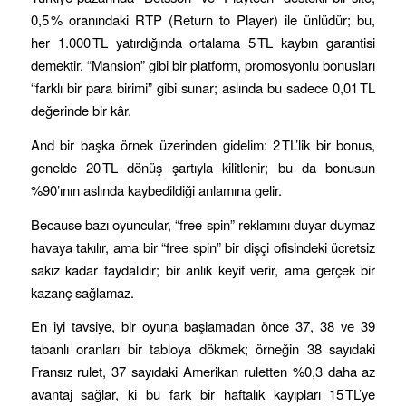
0,5 % oranındaki RTP (Return to Player) ile ünlüdür; bu,
her 1.000 TL yatırdığında ortalama 5 TL kaybın garantisi
demektir. “Mansion” gibi bir platform, promosyonlu bonusları
“farklı bir para birimi” gibi sunar; aslında bu sadece 0,01 TL
değerinde bir kâr.
And bir başka örnek üzerinden gidelim: 2 TL’lik bir bonus,
genelde 20 TL dönüş şartıyla kilitlenir; bu da bonusun
%90’ının aslında kaybedildiği anlamına gelir.
Because bazı oyuncular, “free spin” reklamını duyar duymaz
havaya takılır, ama bir “free spin” bir dişçi ofisindeki ücretsiz
sakız kadar faydalıdır; bir anlık keyif verir, ama gerçek bir
kazanç sağlamaz.
En iyi tavsiye, bir oyuna başlamadan önce 37, 38 ve 39
tabanlı oranları bir tabloya dökmek; örneğin 38 sayıdaki
Fransız rulet, 37 sayıdaki Amerikan ruletten %0,3 daha az
avantaj sağlar, ki bu fark bir haftalık kayıpları 15 TL’ye