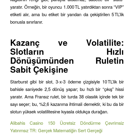
yaratır. Örneğin, bir oyuncu 1.000 TL yatırdıktan sonra “VIP”
etiketi alır, ama bu etiket bir yandan da çekiştirilen 5 TL’lik
bonusla sınırlanır.
Kazanç ve Volatilite:
Slotların Hızlı
Dönüşümünden Ruletin
Sabit Çekişine
Starburst gibi bir slot, 3‑x‑3 ödeme çizgisiyle 10 TL’lik bir
bahisle saniyede 2,5 dönüş yapar; bu hızlı bir “çıkış” hissi
yaratır. Ama Fransız rulet, bir turda 38 olasılık içinde tek bir
sayı seçer; bu, %2,6 kazanma ihtimali demektir, ki bu da bir
slotun yüksek volatilitesine kıyasla oldukça durağan.
Alibahis Casino 150 Ücretsiz Döndürme Çevrimsiz
Yatırımsız TR: Gerçek Matematiğin Sert Gerçeği