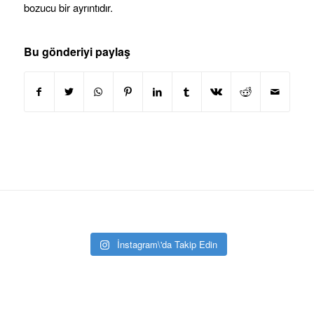
bozucu bir ayrıntıdır.
Bu gönderiyi paylaş
İnstagram\'da Takip Edin