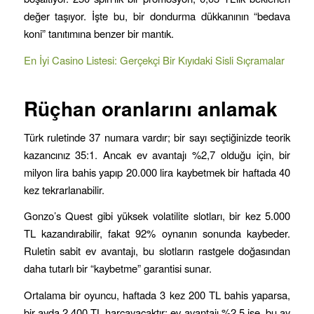
değer taşıyor. İşte bu, bir dondurma dükkanının “bedava
koni” tanıtımına benzer bir mantık.
En İyi Casino Listesi: Gerçekçi Bir Kıyıdaki Sisli Sıçramalar
Rüçhan oranlarını anlamak
Türk ruletinde 37 numara vardır; bir sayı seçtiğinizde teorik
kazancınız 35:1. Ancak ev avantajı %2,7 olduğu için, bir
milyon lira bahis yapıp 20.000 lira kaybetmek bir haftada 40
kez tekrarlanabilir.
Gonzo’s Quest gibi yüksek volatilite slotları, bir kez 5.000
TL kazandırabilir, fakat 92% oynanın sonunda kaybeder.
Ruletin sabit ev avantajı, bu slotların rastgele doğasından
daha tutarlı bir “kaybetme” garantisi sunar.
Ortalama bir oyuncu, haftada 3 kez 200 TL bahis yaparsa,
bir ayda 2.400 TL harcayacaktır; ev avantajı %2,5 ise, bu ay