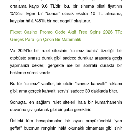
ortalama kayıp 9,6 TL’dir; bu, bir sinema bileti fiyatının
%12’si. Eğer bir “bonus” olarak ekstra 10 TL alırsanız,
kayıplar hâlâ %5’lik bir net negatif oluşturur.
Fixbet Casino Promo Code Aktif Free Spins 2026 TR:
Gerçek Para İçin Çirkin Bir Matematik
Ve 2024’te bir rulet sitesinin “sınırsız bahis” özelliği, bir
otobüste sınırsız durak gibi, sadece duraklar arasında geçiş
yapmanızı bekler; gerçekte ise bir sonraki durakta bir
bekleme süresi vardır.
Bu tür “sınırsız” vaatler, bir otelin “sınırsız kahvaltı” reklamı
gibi; ama gerçek kahvaltı servisi sadece 30 dakikada biter.
Sonuçta, en sağlam rulet siteleri hala bir kumarhanenin
duvarına çivi çakmak gibi bir çaba gerektirir.
Üstteki tüm hesaplamalar, bir oyun arayüzündeki “yarı
şeffaf” butonun renginin hâlâ okunaklı olmaması gibi sinir