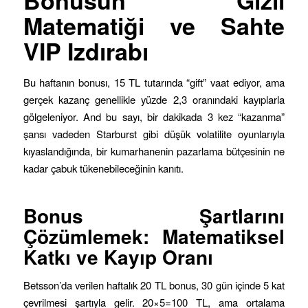
Bonusun Gizli
Matematiği ve Sahte
VIP Izdırabı
Bu haftanın bonusı, 15 TL tutarında “gift” vaat ediyor, ama
gerçek kazanç genellikle yüzde 2,3 oranındaki kayıplarla
gölgeleniyor. And bu sayı, bir dakikada 3 kez “kazanma”
şansı vadeden Starburst gibi düşük volatilite oyunlarıyla
kıyaslandığında, bir kumarhanenin pazarlama bütçesinin ne
kadar çabuk tükenebileceğinin kanıtı.
Bonus Şartlarını
Çözümlemek: Matematiksel
Katkı ve Kayıp Oranı
Betsson’da verilen haftalık 20 TL bonus, 30 gün içinde 5 kat
çevrilmesi şartıyla gelir. 20×5=100 TL, ama ortalama