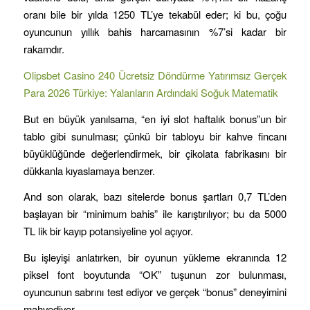
oranı bile bir yılda 1250 TL’ye tekabül eder; ki bu, çoğu
oyuncunun yıllık bahis harcamasının %7’si kadar bir
rakamdır.
Olipsbet Casino 240 Ücretsiz Döndürme Yatırımsız Gerçek
Para 2026 Türkiye: Yalanların Ardındaki Soğuk Matematik
But en büyük yanılsama, “en iyi slot haftalık bonus”un bir
tablo gibi sunulması; çünkü bir tabloyu bir kahve fincanı
büyüklüğünde değerlendirmek, bir çikolata fabrikasını bir
dükkanla kıyaslamaya benzer.
And son olarak, bazı sitelerde bonus şartları 0,7 TL’den
başlayan bir “minimum bahis” ile karıştırılıyor; bu da 5000
TL lik bir kayıp potansiyeline yol açıyor.
Bu işleyişi anlatırken, bir oyunun yükleme ekranında 12
piksel font boyutunda “OK” tuşunun zor bulunması,
oyuncunun sabrını test ediyor ve gerçek “bonus” deneyimini
mahvediyor.