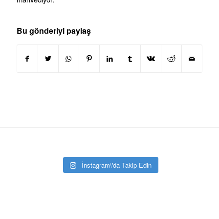
Bu gönderiyi paylaş
İnstagram\'da Takip Edin